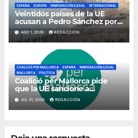
ESPAÑA
EUROPA
INMIGRACIÓN ILEGAL
INTERNACIONAL
Veintidós países de la UE
acusan a Pedro Sánchez por
no evitar la invasión marroquí
AGO 1, 2026
REDACCIÓN
COALICIÓ PER MALLORCA
ESPAÑA
INMIGRACIÓN ILEGAL
MALLORCA
POLÍTICA
Coalició per Mallorca pide
que la UE sancione a
Mohammed VI por la
JUL 31, 2026
REDACCIÓN
«invasión migratoria»