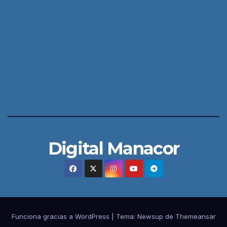
Digital Manacor
Funciona gracias a WordPress
|
Tema:
Newsup
de
Themeansar