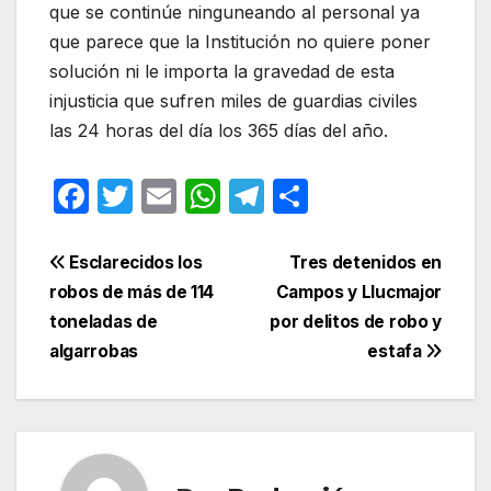
que se continúe ninguneando al personal ya
que parece que la Institución no quiere poner
solución ni le importa la gravedad de esta
injusticia que sufren miles de guardias civiles
las 24 horas del día los 365 días del año.
F
T
E
W
T
C
a
w
m
h
el
o
c
itt
ail
at
e
m
Navegación
Esclarecidos los
Tres detenidos en
e
er
s
gr
p
robos de más de 114
Campos y Llucmajor
de
toneladas de
por delitos de robo y
b
A
a
ar
entradas
algarrobas
estafa
o
p
m
tir
o
p
k