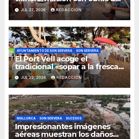
asfaltado, limpiezas a presión
JUL 27, 2026
REDACCIÓN
y sanciones
AYUNTAMIENTO DE SON SERVERA
SON SERVERA
El Port Vell acoge el
tradicional «sopar a la fresca»
de la Gent Gran de Son
JUL 22, 2026
REDACCIÓN
Servera
MALLORCA
SON SERVERA
SUCESOS
Impresionantes imágenes
aéreas muestran los daños