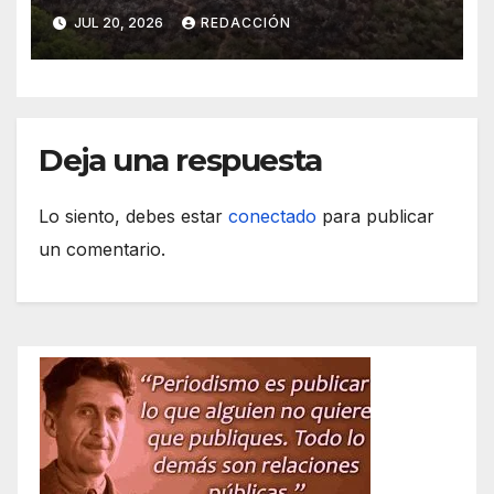
del incendio forestal de Son
JUL 20, 2026
REDACCIÓN
Servera
Deja una respuesta
Lo siento, debes estar
conectado
para publicar
un comentario.