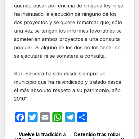
querido pasar por encima de ninguna ley ni se
ha insinuado la ejecución de ninguno de los
dos proyectos y se quiere remarcar que, sólo
una vez se tengan los informes favorables se
someterían ambos proyectos a una consulta
popular. Si alguno de los dos no los tiene, no
se ejecutará ni se someterá a consulta.
Son Servera ha sido desde siempre un
municipio que ha reivindicado y tratado desde
el más absoluto respeto a su patrimonio. año
2010″.
F
T
E
W
T
C
a
w
m
h
el
o
c
itt
ail
at
e
m
Vuelve la tradición a
Detenido tras robar
Navegación