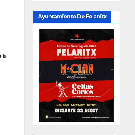
Ayuntamiento De Felanitx
 la