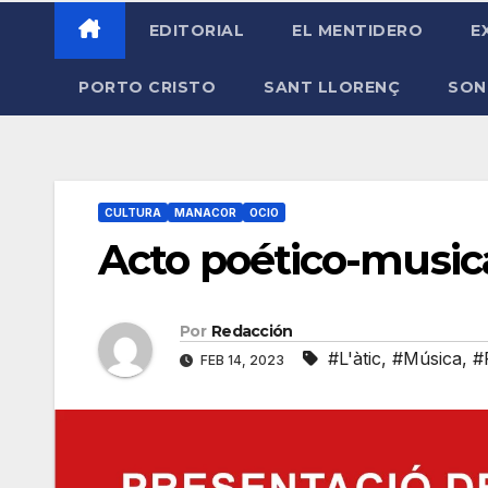
EDITORIAL
EL MENTIDERO
E
PORTO CRISTO
SANT LLORENÇ
SON
CULTURA
MANACOR
OCIO
Acto poético-musica
Por
Redacción
#L'àtic
,
#Música
,
#
FEB 14, 2023