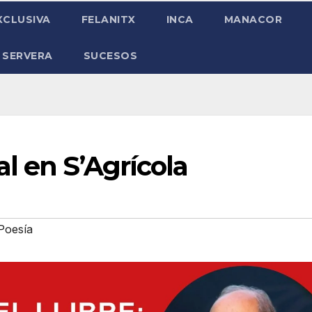
XCLUSIVA
FELANITX
INCA
MANACOR
 SERVERA
SUCESOS
l en S’Agrícola
Poesía