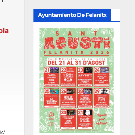
Ayuntamiento De Felanitx
ic’