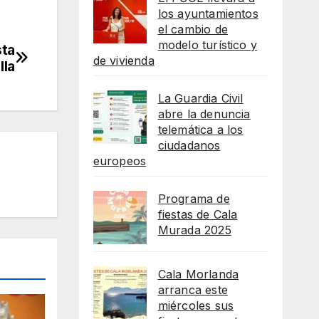
los ayuntamientos
el cambio de
modelo turístico y
sta
de vivienda
lla
La Guardia Civil
abre la denuncia
telemática a los
ciudadanos
europeos
Programa de
fiestas de Cala
Murada 2025
Cala Morlanda
arranca este
miércoles sus