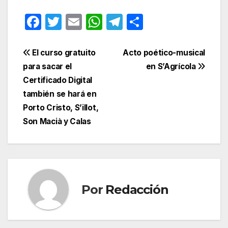
F
T
E
W
T
C
a
w
m
h
el
o
c
itt
ail
at
e
m
Navegación
El curso gratuito
Acto poético-musical
e
er
s
gr
p
para sacar el
en S’Agrícola
de
Certificado Digital
b
A
a
ar
entradas
también se hará en
o
p
m
tir
Porto Cristo, S’illot,
o
p
Son Macià y Calas
k
Por
Redacción