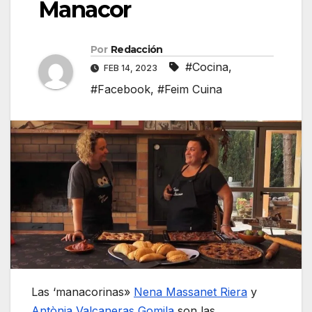
Manacor
Por
Redacción
#Cocina
,
FEB 14, 2023
#Facebook
,
#Feim Cuina
Las ‘manacorinas»
Nena Massanet Riera
y
Antònia Valcaneras Gomila
son las