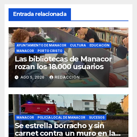
Entrada relacionada
AYUNTAMIENTO DE MANACOR
CULTURA
EDUCACIÓN
MANACOR
PORTO CRISTO
Las bibliotecas de Manacor
rozan los 18.000 usuarios
AGO 5, 2026
REDACCIÓN
MANACOR
POLICÍA LOCAL DE MANACOR
SUCESOS
Se estrella borracho y sin
carnet contra un muro en la