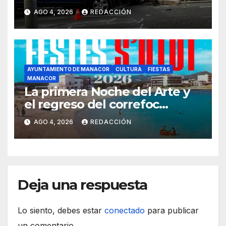
ronda del Port de Manacor y
AGO 4, 2026
REDACCIÓN
lo destroza
AYUNTAMIENTO DE MANACOR
CULTURA
FIESTAS
MANACOR
La primera Noche del Arte y
el regreso del correfoc
marcan las Fiestas de Verano
AGO 4, 2026
REDACCIÓN
de S’Illot 2026
Deja una respuesta
Lo siento, debes estar
conectado
para publicar
un comentario.