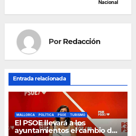
entradas
Nacional
o
p
m
tir
o
p
k
Por
Redacción
Entrada relacionada
MALLORCA
POLÍTICA
PSOE
TURISMO
El PSOE llevará a los
ayuntamientos el cambio de