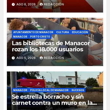
modelo turístico y de vivienda
AGO 6, 2026
REDACCIÓN
AYUNTAMIENTO DE MANACOR
CULTURA
EDUCACIÓN
MANACOR
PORTO CRISTO
Las bibliotecas de Manacor
rozan los 18.000 usuarios
AGO 5, 2026
REDACCIÓN
MANACOR
POLICÍA LOCAL DE MANACOR
SUCESOS
Se estrella borracho y sin
carnet contra un muro en la
ronda del Port de Manacor y