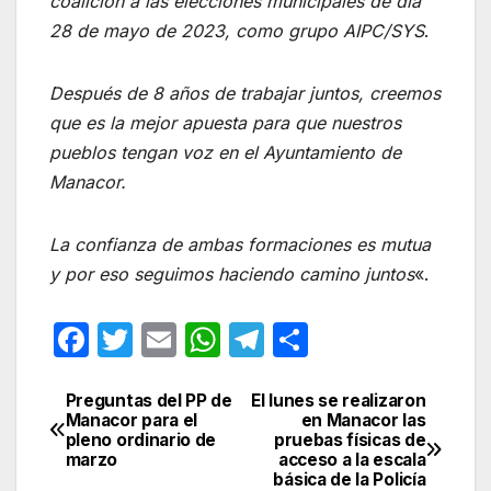
coalición a las elecciones municipales de día
28 de mayo de 2023, como grupo AIPC/SYS
.
Después de 8 años de trabajar juntos, creemos
que es la mejor apuesta para que nuestros
pueblos tengan voz en el Ayuntamiento de
Manacor.
La confianza de ambas formaciones es mutua
y por eso seguimos haciendo camino juntos
«.
F
T
E
W
T
C
a
w
m
h
el
o
c
itt
ail
at
e
m
Preguntas del PP de
El lunes se realizaron
Navegación
Manacor para el
en Manacor las
e
er
s
gr
p
pleno ordinario de
pruebas físicas de
de
marzo
acceso a la escala
b
A
a
ar
básica de la Policía