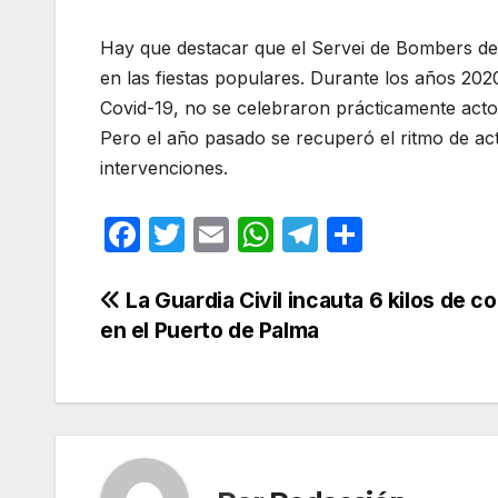
Hay que destacar que el Servei de Bombers de
en las fiestas populares. Durante los años 2020
Covid-19, no se celebraron prácticamente actos
Pero el año pasado se recuperó el ritmo de ac
intervenciones.
F
T
E
W
T
C
a
w
m
h
el
o
c
itt
ail
at
e
m
Navegación
La Guardia Civil incauta 6 kilos de c
en el Puerto de Palma
e
er
s
gr
p
de
b
A
a
ar
entradas
o
p
m
tir
o
p
k