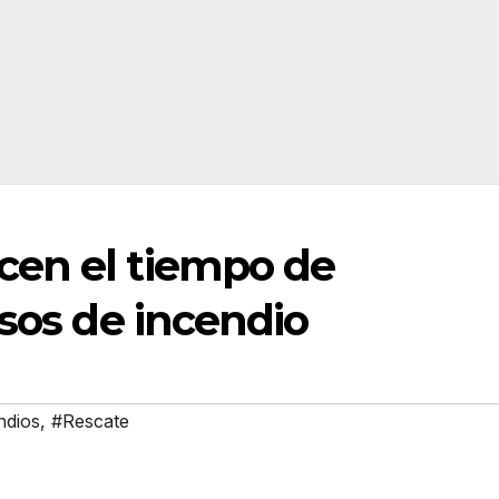
cen el tiempo de
isos de incendio
ndios
,
#Rescate