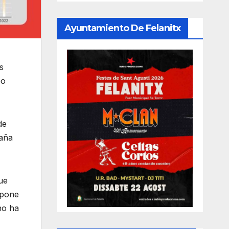
Ayuntamiento De Felanitx
s
bo
de
taña
ue
upone
ho ha