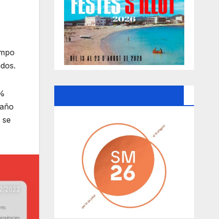
iempo
ndos.
7%
Ayuntamiento De Manacor
 año
 se