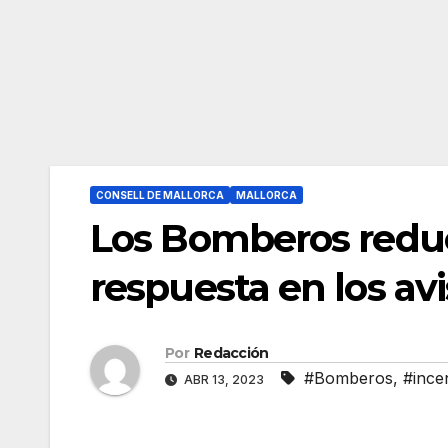
CONSELL DE MALLORCA
MALLORCA
Los Bomberos redu
respuesta en los av
Por
Redacción
#Bomberos
,
#ince
ABR 13, 2023