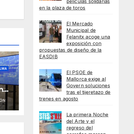
películas solidarias
en la plaza de toros
El Mercado
Municipal de
Felanitx acoge una
exposición con
propuestas de diseño de la
EASDIB
LMA
El PSOE de
Mallorca exige al
Govern soluciones
n
tras el tijeretazo de
trenes en agosto
IÓN
as
La primera Noche
del Arte y el
regreso del