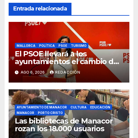
Entrada relacionada
MALLORCA
POLÍTICA
PSOE
TURISMO
El PSOE llevará a los
ayuntamientos el cambio de
modelo turístico y de vivienda
AGO 6, 2026
REDACCIÓN
AYUNTAMIENTO DE MANACOR
CULTURA
EDUCACIÓN
MANACOR
PORTO CRISTO
Las bibliotecas de Manacor
rozan los 18.000 usuarios