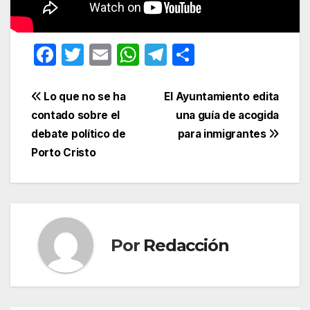
F
T
E
W
T
C
a
w
m
h
el
o
c
itt
ail
at
e
m
Navegación
Lo que no se ha
El Ayuntamiento edita
e
er
s
gr
p
contado sobre el
una guía de acogida
de
debate político de
para inmigrantes
b
A
a
ar
entradas
Porto Cristo
o
p
m
tir
o
p
k
Por
Redacción