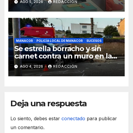
AGO 5, 2026
REDACCIÓN
MANACOR
POLICÍA LOCAL DE MANACOR
SUCESOS
Se estrella borracho y sin
carnet contra un muro en la
ronda del Port de Manacor y
AGO 4, 2026
REDACCIÓN
lo destroza
Deja una respuesta
Lo siento, debes estar
conectado
para publicar
un comentario.