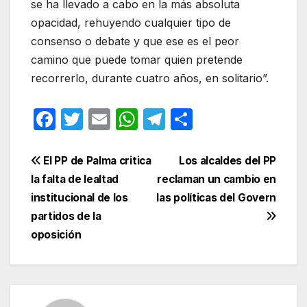
se ha llevado a cabo en la más absoluta
opacidad, rehuyendo cualquier tipo de
consenso o debate y que ese es el peor
camino que puede tomar quien pretende
recorrerlo, durante cuatro años, en solitario”.
F
T
E
W
T
C
a
w
m
h
el
o
c
itt
ail
at
e
m
Navegación
El PP de Palma critica
Los alcaldes del PP
e
er
s
gr
p
la falta de lealtad
reclaman un cambio en
de
institucional de los
las políticas del Govern
b
A
a
ar
entradas
partidos de la
o
p
m
tir
oposición
o
p
k