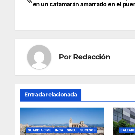
en un catamarán amarrado en el pue
e
er
s
gr
p
de
b
A
a
ar
entradas
o
p
m
tir
o
p
k
Por
Redacción
Entrada relacionada
GUARDIA CIVIL
INCA
SINEU
SUCESOS
BALEARE