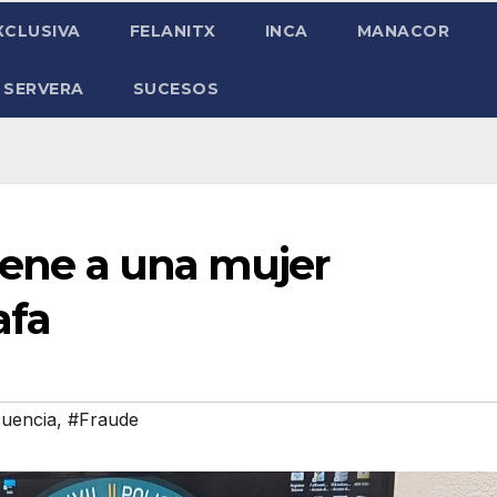
XCLUSIVA
FELANITX
INCA
MANACOR
 SERVERA
SUCESOS
tiene a una mujer
afa
cuencia
,
#Fraude