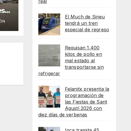
real
es
mo
El Much de Sineu
ÓN
tendrá un tren
especial de regreso
Requisan 1.400
kilos de pollo en
mal estado al
transportarse sin
refrigerar
Felanitx presenta la
programación de
las Fiestas de Sant
Agustí 2026 con
diez días de verbenas
Inca tramita 45