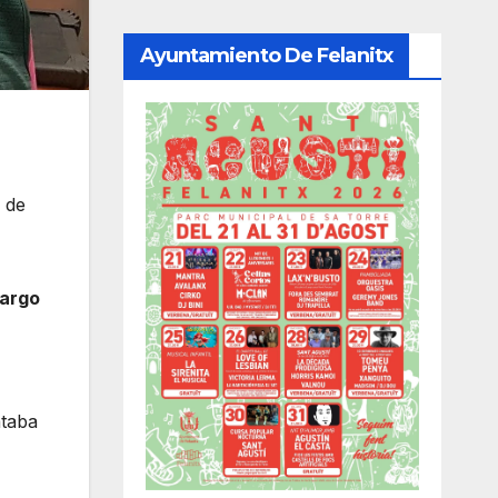
Ayuntamiento De Felanitx
 de
argo
ataba