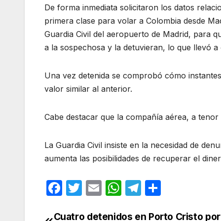
De forma inmediata solicitaron los datos relac
primera clase para volar a Colombia desde Madri
Guardia Civil del aeropuerto de Madrid, para qu
a la sospechosa y la detuvieran, lo que llevó a
Una vez detenida se comprobó cómo instantes 
valor similar al anterior.
Cabe destacar que la compañía aérea, a tenor d
La Guardia Civil insiste en la necesidad de de
aumenta las posibilidades de recuperar el diner
F
T
E
W
T
C
a
w
m
h
el
o
c
itt
ail
at
e
m
Cuatro detenidos en Porto Cristo por
Navegación