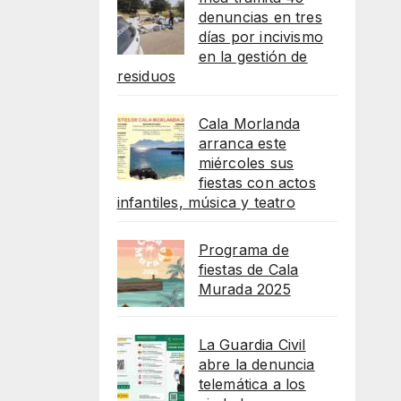
denuncias en tres
días por incivismo
en la gestión de
residuos
Cala Morlanda
arranca este
miércoles sus
fiestas con actos
infantiles, música y teatro
Programa de
fiestas de Cala
Murada 2025
La Guardia Civil
abre la denuncia
telemática a los