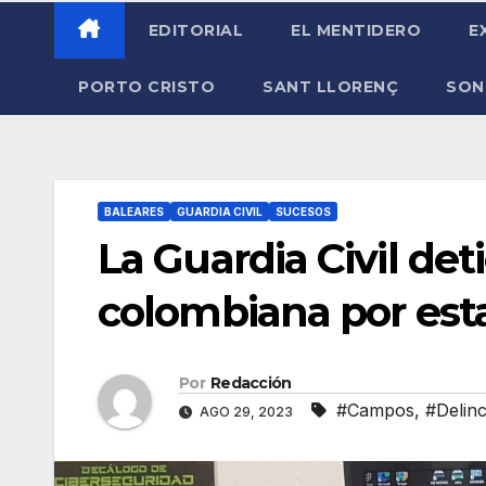
EDITORIAL
EL MENTIDERO
E
PORTO CRISTO
SANT LLORENÇ
SON
BALEARES
GUARDIA CIVIL
SUCESOS
La Guardia Civil de
colombiana por est
Por
Redacción
#Campos
,
#Delin
AGO 29, 2023