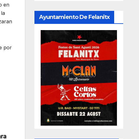
o en
 la
Ayuntamiento De Felanitx
izaran
e por
ara