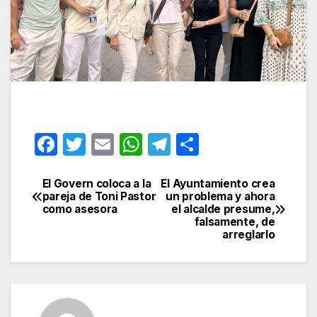
F
T
E
W
T
C
a
w
m
h
el
o
c
itt
ail
at
e
m
El Govern coloca a la
El Ayuntamiento crea
Navegación
pareja de Toni Pastor
un problema y ahora
e
er
s
gr
p
como asesora
el alcalde presume,
de
falsamente, de
b
A
a
ar
arreglarlo
entradas
o
p
m
tir
o
p
k