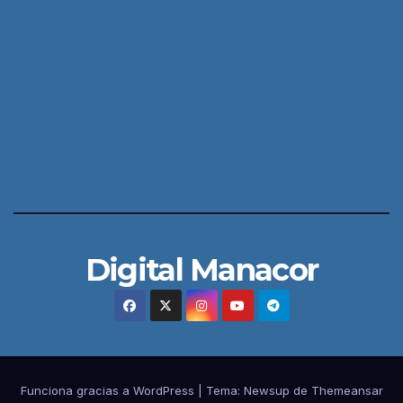
Digital Manacor
Funciona gracias a WordPress
|
Tema:
Newsup
de
Themeansar