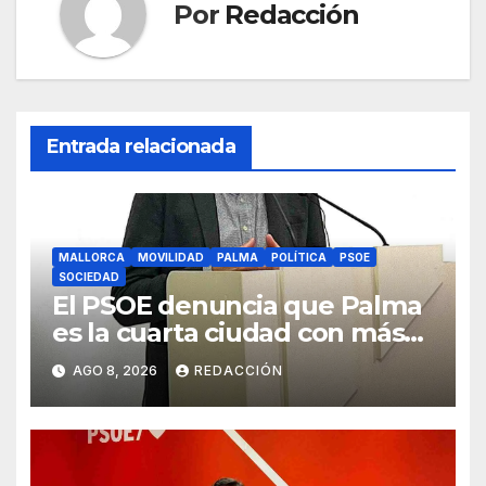
Por
Redacción
Entrada relacionada
MALLORCA
MOVILIDAD
PALMA
POLÍTICA
PSOE
SOCIEDAD
El PSOE denuncia que Palma
es la cuarta ciudad con más
atascos por el «fracaso» de
AGO 8, 2026
REDACCIÓN
Galmés