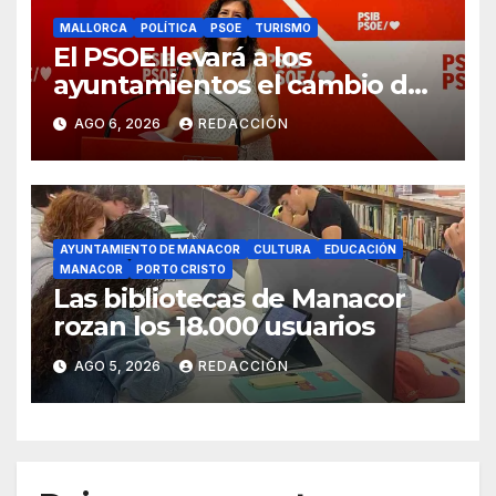
MALLORCA
POLÍTICA
PSOE
TURISMO
El PSOE llevará a los
ayuntamientos el cambio de
modelo turístico y de vivienda
AGO 6, 2026
REDACCIÓN
AYUNTAMIENTO DE MANACOR
CULTURA
EDUCACIÓN
MANACOR
PORTO CRISTO
Las bibliotecas de Manacor
rozan los 18.000 usuarios
AGO 5, 2026
REDACCIÓN