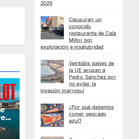
2026
Clausuran un
conocido
restaurante de Cala
Millor por
explotación e insalubridad
Veintidós países de
la UE acusan a
Pedro Sánchez por
no evitar la
invasión marroquí
¿Por qué debemos
he
comer pescado
reso
azul?
IÓN
as