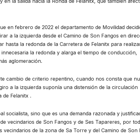
 en la salida hacia la Ronda de Felanitx, que también afect
 que en febrero de 2022 el departamento de Movilidad decidi
a girar a la izquierda desde el Camino de Son Fangos en dire
ar hasta la redonda de la Carretera de Felanitx para realizar
 innecesaria la redonda y alarga el tiempo de conducción,
más aglomeración.
e cambio de criterio repentino, cuando nos consta que n
ro a la izquierda suponía una distensión de la circulación
 de Felanitx .
al socialista, sino que es una demanda razonada y justifica
de vecindarios de Son Fangos y de Ses Tapareres, por tod
s vecindarios de la zona de Sa Torre y del Camino de Son 