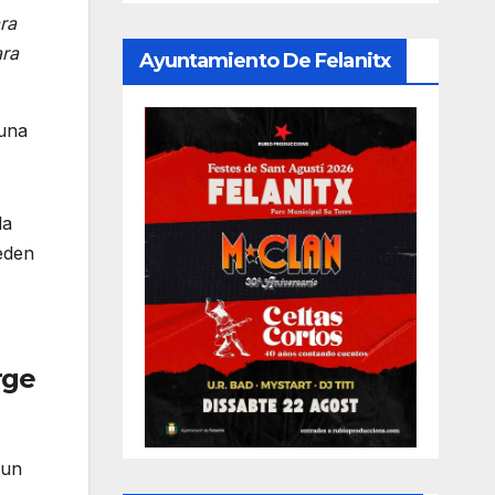
ra
ara
Ayuntamiento De Felanitx
 una
la
ueden
rge
 un