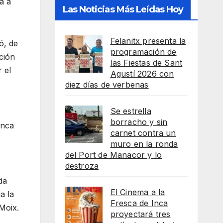
a a
Las Noticias Más Leídas Hoy
Felanitx presenta la
ó, de
programación de
cción
las Fiestas de Sant
 el
Agustí 2026 con
diez días de verbenas
Se estrella
borracho y sin
unca
carnet contra un
muro en la ronda
del Port de Manacor y lo
destroza
da
El Cinema a la
a la
Fresca de Inca
Moix.
proyectará tres