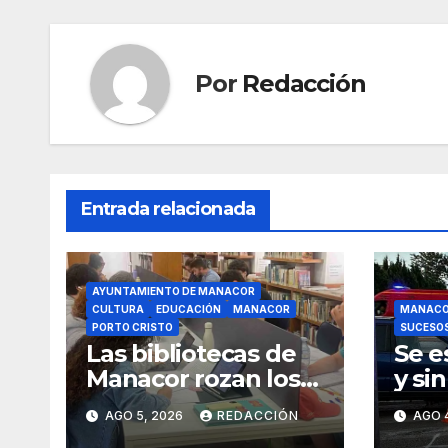
o
p
m
tir
o
p
k
Por
Redacción
Entrada relacionada
AYUNTAMIENTO DE MANACOR
CULTURA
EDUCACIÓN
MANACOR
MANAC
PORTO CRISTO
SUCESO
Las bibliotecas de
Se e
Manacor rozan los
y si
18.000 usuarios
un m
AGO 5, 2026
REDACCIÓN
AGO 
rond