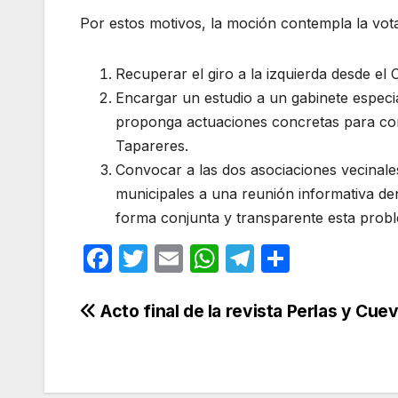
Por estos motivos, la moción contempla la vota
Recuperar el giro a la izquierda desde el
Encargar un estudio a un gabinete especia
proponga actuaciones concretas para com
Tapareres.
Convocar a las dos asociaciones vecinale
municipales a una reunión informativa de
forma conjunta y transparente esta probl
F
T
E
W
T
C
a
w
m
h
el
o
c
itt
ail
at
e
m
Navegación
Acto final de la revista Perlas y Cue
e
er
s
gr
p
de
b
A
a
ar
entradas