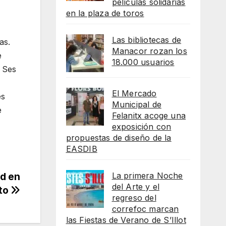
películas solidarias
en la plaza de toros
Las bibliotecas de
as.
Manacor rozan los
e
18.000 usuarios
y Ses
El Mercado
es
Municipal de
e
Felanitx acoge una
exposición con
propuestas de diseño de la
EASDIB
La primera Noche
ad en
del Arte y el
sto
regreso del
correfoc marcan
las Fiestas de Verano de S’Illot