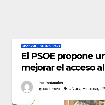
MANACOR
POLÍTICA
PSOE
El PSOE propone un 
mejorar el acceso a
Por
Redacción
#Núria Hinojosa
,
#P
DIC 5, 2023