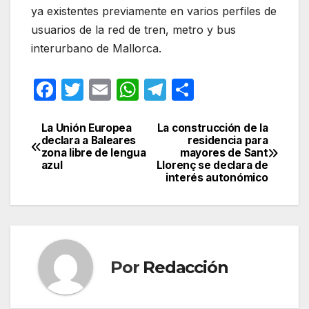
ya existentes previamente en varios perfiles de
usuarios de la red de tren, metro y bus
interurbano de Mallorca.
F
T
E
W
T
C
a
w
m
h
el
o
c
itt
ail
at
e
m
La Unión Europea
La construcción de la
Navegación
declara a Baleares
residencia para
e
er
s
gr
p
zona libre de lengua
mayores de Sant
de
azul
Llorenç se declara de
b
A
a
ar
interés autonómico
entradas
o
p
m
tir
o
p
k
Por
Redacción