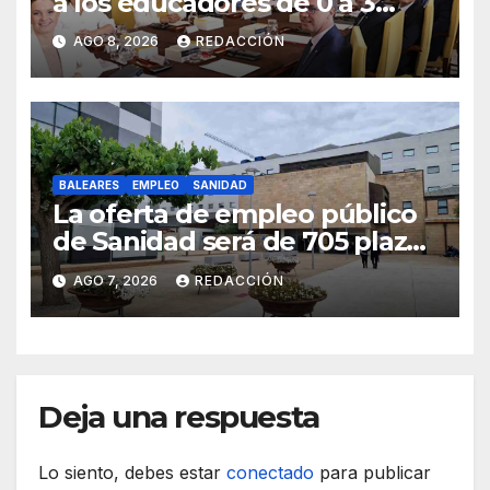
a los educadores de 0 a 3
años y pagará sus nóminas
AGO 8, 2026
REDACCIÓN
BALEARES
EMPLEO
SANIDAD
La oferta de empleo público
de Sanidad será de 705 plazas
en 2026
AGO 7, 2026
REDACCIÓN
Deja una respuesta
Lo siento, debes estar
conectado
para publicar