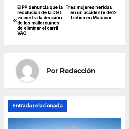
a
w
m
h
el
o
c
itt
ail
at
e
m
El PP denuncia que la
Tres mujeres heridas
Navegación
resolución de la DGT
en un accidente de
e
er
s
gr
p
va contra la decisión
tráfico en Manacor
de
de los mallorquines
b
A
a
ar
de eliminar el carril
entradas
VAO
o
p
m
tir
o
p
k
Por
Redacción
Entrada relacionada