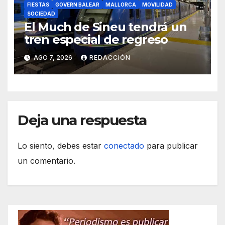
FIESTAS
GOVERN BALEAR
MALLORCA
MOVILIDAD
SOCIEDAD
El Much de Sineu tendrá un
tren especial de regreso
AGO 7, 2026
REDACCIÓN
Deja una respuesta
Lo siento, debes estar
conectado
para publicar
un comentario.