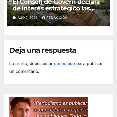
El Consell de Govern declara
de interés estratégico las
obras de acceso al nuevo
AGO 7, 2026
REDACCIÓN
CEIP de Felanitx
Deja una respuesta
Lo siento, debes estar
conectado
para publicar
un comentario.