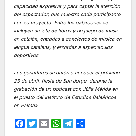
capacidad expresiva y para captar la atención
del espectador, que muestre cada participante
con su proyecto. Entre los galardones se
incluyen un lote de libros y un juego de mesa
en catalán, entradas a conciertos de música en
lengua catalana, y entradas a espectáculos
deportivos.
Los ganadores se darán a conocer el próximo
23 de abril, fiesta de San Jorge, durante la
grabación de un podcast con Júlia Mérida en
el puesto del Instituto de Estudios Baleáricos
en Palma».
F
T
E
W
T
C
a
w
m
h
el
o