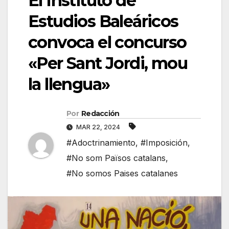
El Instituto de
Estudios Baleáricos
convoca el concurso
«Per Sant Jordi, mou
la llengua»
Por
Redacción
MAR 22, 2024
#Adoctrinamiento
,
#Imposición
,
#No som Països catalans
,
#No somos Paises catalanes