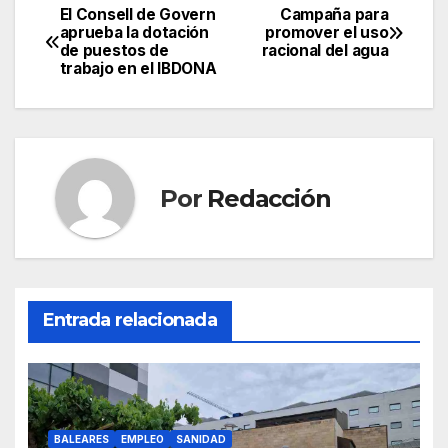
c
itt
ail
at
e
m
El Consell de Govern
Campaña para
Navegación
aprueba la dotación
promover el uso
e
er
s
gr
p
de puestos de
racional del agua
de
trabajo en el IBDONA
b
A
a
ar
entradas
o
p
m
tir
o
p
k
Por
Redacción
Entrada relacionada
BALEARES
EMPLEO
SANIDAD