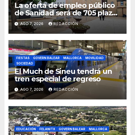
La oferta de empleo público
de Sanidad será de 705 plazas
en 2026
AGO 7, 2026
REDACCIÓN
FIESTAS
GOVERN BALEAR
MALLORCA
MOVILIDAD
SOCIEDAD
El Much de Sineu tendrá un
tren especial de regreso
AGO 7, 2026
REDACCIÓN
EDUCACIÓN
FELANITX
GOVERN BALEAR
MALLORCA