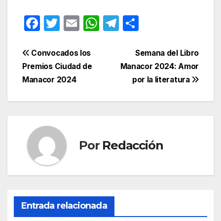
F
T
E
W
T
C
a
w
m
h
el
o
c
itt
ail
at
e
m
Navegación
Convocados los
Semana del Libro
e
er
s
gr
p
Premios Ciudad de
Manacor 2024: Amor
de
Manacor 2024
por la literatura
b
A
a
ar
entradas
o
p
m
tir
o
p
k
Por
Redacción
Entrada relacionada