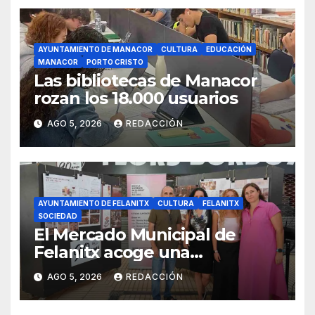
AYUNTAMIENTO DE MANACOR
CULTURA
EDUCACIÓN
MANACOR
PORTO CRISTO
Las bibliotecas de Manacor
rozan los 18.000 usuarios
AGO 5, 2026
REDACCIÓN
AYUNTAMIENTO DE FELANITX
CULTURA
FELANITX
SOCIEDAD
El Mercado Municipal de
Felanitx acoge una
exposición con propuestas de
AGO 5, 2026
REDACCIÓN
diseño de la EASDIB