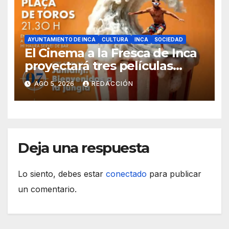
AYUNTAMIENTO DE INCA
CULTURA
INCA
SOCIEDAD
El Cinema a la Fresca de Inca
proyectará tres películas
solidarias en la plaza de toros
AGO 5, 2026
REDACCIÓN
Deja una respuesta
Lo siento, debes estar
conectado
para publicar
un comentario.