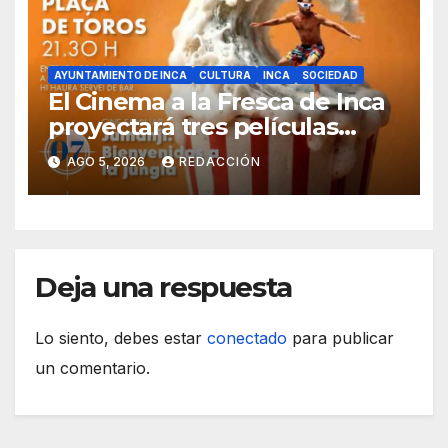
AYUNTAMIENTO DE INCA
CULTURA
INCA
SOCIEDAD
El Cinema a la Fresca de Inca
proyectará tres películas
solidarias en la plaza de toros
AGO 5, 2026
REDACCIÓN
Deja una respuesta
Lo siento, debes estar
conectado
para publicar
un comentario.