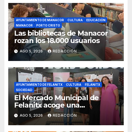
AYUNTAMIENTO DE MANACOR
CULTURA
EDUCACIÓN
MANACOR
PORTO CRISTO
Las bibliotecas de Manacor
rozan los 18.000 usuarios
AGO 5, 2026
REDACCIÓN
AYUNTAMIENTO DE FELANITX
CULTURA
FELANITX
SOCIEDAD
El Mercado Municipal de
Felanitx acoge una
exposición con propuestas de
AGO 5, 2026
REDACCIÓN
diseño de la EASDIB