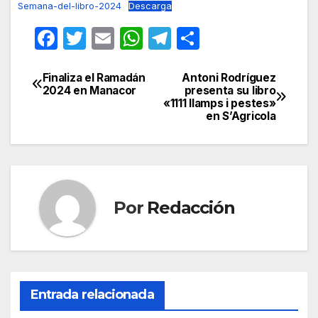
Semana-del-libro-2024
Descarga
F
T
E
W
T
C
a
w
m
h
el
o
c
itt
ail
at
e
m
Finaliza el Ramadán
Antoni Rodríguez
Navegación
2024 en Manacor
presenta su libro
e
er
s
gr
p
«1111 llamps i pestes»
de
en S’Agricola
b
A
a
ar
entradas
o
p
m
tir
o
p
k
Por
Redacción
Entrada relacionada