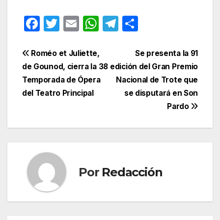
F
T
E
W
T
C
a
w
m
h
el
o
c
itt
ail
at
e
m
Navegación
Roméo et Juliette,
Se presenta la 91
e
er
s
gr
p
de Gounod, cierra la 38
edición del Gran Premio
de
Temporada de Ópera
Nacional de Trote que
b
A
a
ar
entradas
del Teatro Principal
se disputará en Son
o
p
m
tir
Pardo
o
p
k
Por
Redacción