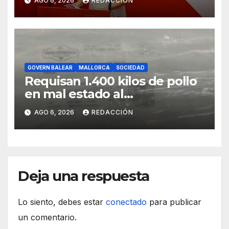
AGO 6, 2026
REDACCIÓN
GOVERN BALEAR
MALLORCA
SOCIEDAD
Requisan 1.400 kilos de pollo
en mal estado al
transportarse sin refrigerar
AGO 6, 2026
REDACCIÓN
Deja una respuesta
Lo siento, debes estar
conectado
para publicar
un comentario.