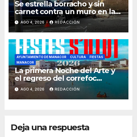
Se estrella borracho y sin
carnet contra un muro en la
ronda del Port de Manacor y
AGO 4, 2026
REDACCIÓN
lo destroza
AYUNTAMIENTO DE MANACOR
CULTURA
FIESTAS
MANACOR
La primera Noche del Arte y
el regreso del correfoc
marcan las Fiestas de Verano
AGO 4, 2026
REDACCIÓN
de S’Illot 2026
Deja una respuesta