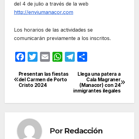
del 4 de julio a través de la web
http://enviumanacor.com
Los horarios de las actividades se
comunicarán previamente a los inscritos.
F
T
E
W
T
C
a
w
m
h
el
o
c
itt
ail
at
e
m
Presentan las fiestas
Llega una patera a
Navegación
del Carmen de Porto
Cala Magraner
e
er
s
gr
p
Cristo 2024
(Manacor) con 24
de
inmigrantes ilegales
b
A
a
ar
entradas
o
p
m
tir
o
p
k
Por
Redacción