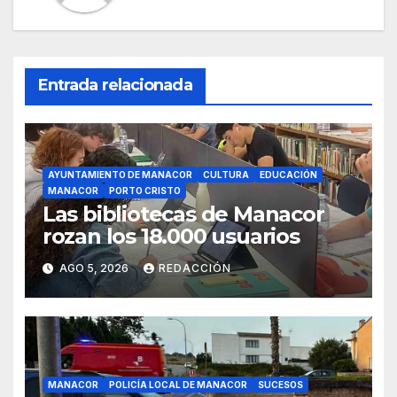
Entrada relacionada
AYUNTAMIENTO DE MANACOR
CULTURA
EDUCACIÓN
MANACOR
PORTO CRISTO
Las bibliotecas de Manacor
rozan los 18.000 usuarios
AGO 5, 2026
REDACCIÓN
MANACOR
POLICÍA LOCAL DE MANACOR
SUCESOS