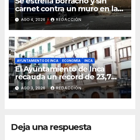
Se estrella borracho y sin
carnet contra un muro en la
ronda del Port de Manacor y
AGO 4, 2026
REDACCIÓN
lo destroza
AYUNTAMIENTO DE INCA
ECONOMÍA
INCA
El Ayuntamiento de Inca
recauda un récord de 23,7
millones de euros en
AGO 3, 2026
REDACCIÓN
impuestos
Deja una respuesta