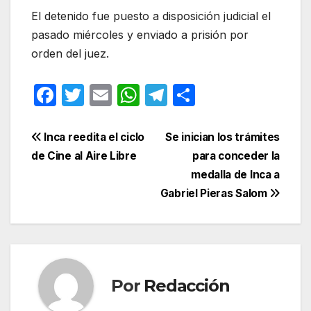
El detenido fue puesto a disposición judicial el
pasado miércoles y enviado a prisión por
orden del juez.
F
T
E
W
T
C
a
w
m
h
el
o
c
itt
ail
at
e
m
Navegación
Inca reedita el ciclo
Se inician los trámites
e
er
s
gr
p
de Cine al Aire Libre
para conceder la
de
medalla de Inca a
b
A
a
ar
entradas
Gabriel Pieras Salom
o
p
m
tir
o
p
k
Por
Redacción