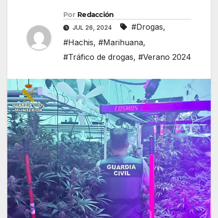
Por
Redacción
#Drogas
,
JUL 26, 2024
#Hachis
,
#Marihuana
,
#Tráfico de drogas
,
#Verano 2024