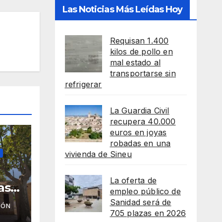
Las Noticias Más Leídas Hoy
Requisan 1.400
kilos de pollo en
mal estado al
transportarse sin
refrigerar
La Guardia Civil
recupera 40.000
euros en joyas
robadas en una
vivienda de Sineu
La oferta de
as
empleo público de
 de
Sanidad será de
IÓN
705 plazas en 2026