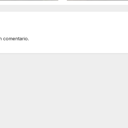
r de Son Carrió
Vell
n comentario.