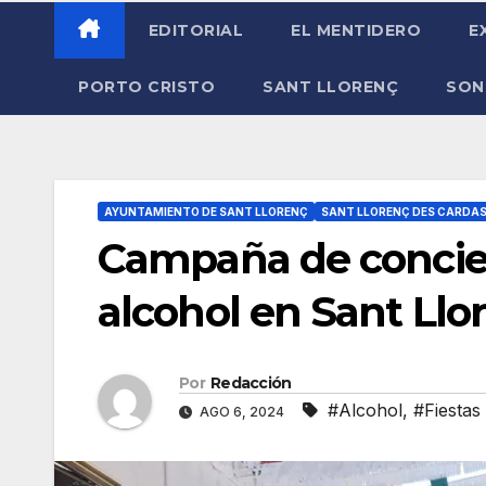
EDITORIAL
EL MENTIDERO
E
PORTO CRISTO
SANT LLORENÇ
SON
AYUNTAMIENTO DE SANT LLORENÇ
SANT LLORENÇ DES CARDA
Campaña de concie
alcohol en Sant Llo
Por
Redacción
#Alcohol
,
#Fiestas
AGO 6, 2024