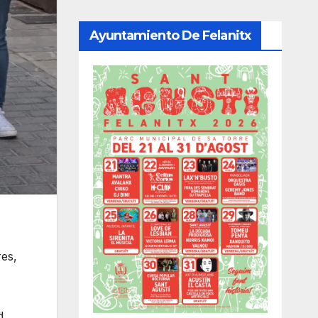
Ayuntamiento De Felanitx
res,
d,