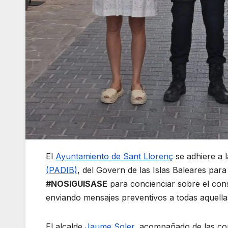
El
Ayuntamiento de Sant Llorenç
se adhiere a 
(PADIB)
, del Govern de las Islas Baleares par
#NOSIGUISASE
para concienciar sobre el cons
enviando mensajes preventivos a todas aquellas
El alcalde
Jaume Soler
, acompañado de las con