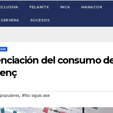
XCLUSIVA
FELANITX
INCA
MANACOR
 SERVERA
SUCESOS
SSAR
nciación del consumo d
renç
 populares
,
#No siguis ase