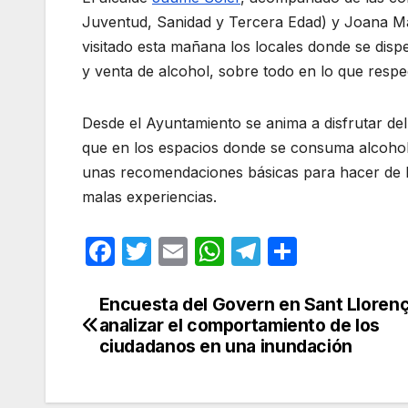
Juventud, Sanidad y Tercera Edad) y Joana Ma
visitado esta mañana los locales donde se dis
y venta de alcohol, sobre todo en lo que respe
Desde el Ayuntamiento se anima a disfrutar del
que en los espacios donde se consuma alcohol 
unas recomendaciones básicas para hacer de l
malas experiencias.
F
T
E
W
T
C
a
w
m
h
el
o
c
itt
ail
at
e
m
Encuesta del Govern en Sant Llorenç
Navegación
analizar el comportamiento de los
e
er
s
gr
p
de
ciudadanos en una inundación
b
A
a
ar
entradas
o
p
m
tir