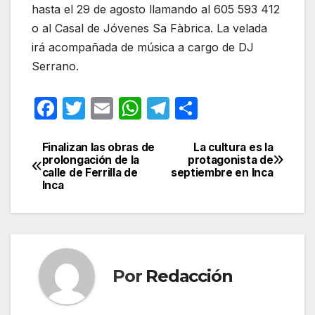
hasta el 29 de agosto llamando al 605 593 412
o al Casal de Jóvenes Sa Fàbrica. La velada
irá acompañada de música a cargo de DJ
Serrano.
F
T
E
W
T
C
a
w
m
h
el
o
c
itt
ail
at
e
m
Finalizan las obras de
La cultura es la
Navegación
prolongación de la
protagonista de
e
er
s
gr
p
calle de Ferrilla de
septiembre en Inca
de
Inca
b
A
a
ar
entradas
o
p
m
tir
o
p
k
Por
Redacción