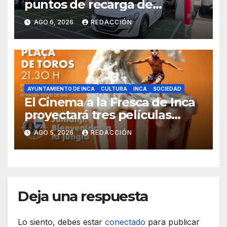
puntos de recarga de
vehículos eléctricos en el
AGO 6, 2026
REDACCIÓN
Hospital de Inca
AYUNTAMIENTO DE INCA
CULTURA
INCA
SOCIEDAD
El Cinema a la Fresca de Inca
proyectará tres películas
solidarias en la plaza de toros
AGO 5, 2026
REDACCIÓN
Deja una respuesta
Lo siento, debes estar
conectado
para publicar