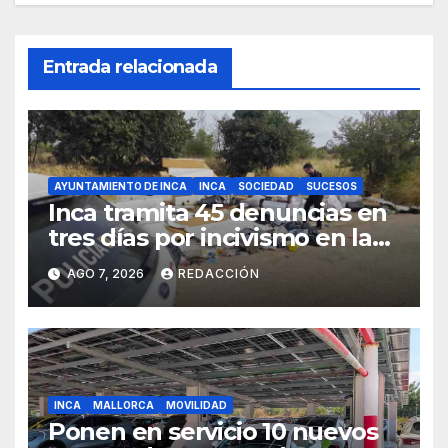
Entrada relacionada
AYUNTAMIENTO DE INCA
INCA
SOCIEDAD
SUCESOS
Inca tramita 45 denuncias en
tres días por incivismo en la
gestión de residuos
AGO 7, 2026
REDACCIÓN
INCA
MALLORCA
MOVILIDAD
Ponen en servicio 10 nuevos