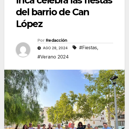
Inca celebra las fiestas
del barrio de Can
López
Por
Redacción
#Fiestas
,
AGO 28, 2024
#Verano 2024