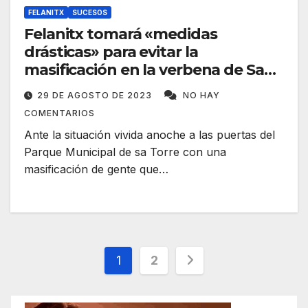
FELANITX
SUCESOS
Felanitx tomará «medidas
drásticas» para evitar la
masificación en la verbena de San
Agustín
29 DE AGOSTO DE 2023
NO HAY
COMENTARIOS
Ante la situación vivida anoche a las puertas del
Parque Municipal de sa Torre con una
masificación de gente que…
Paginación
1
2
de