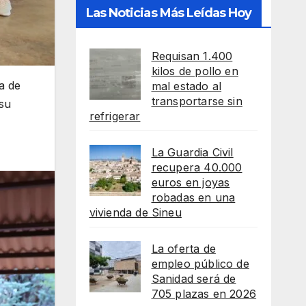
Las Noticias Más Leídas Hoy
Requisan 1.400
kilos de pollo en
a de
mal estado al
transportarse sin
 su
refrigerar
La Guardia Civil
recupera 40.000
euros en joyas
robadas en una
vivienda de Sineu
La oferta de
empleo público de
Sanidad será de
705 plazas en 2026