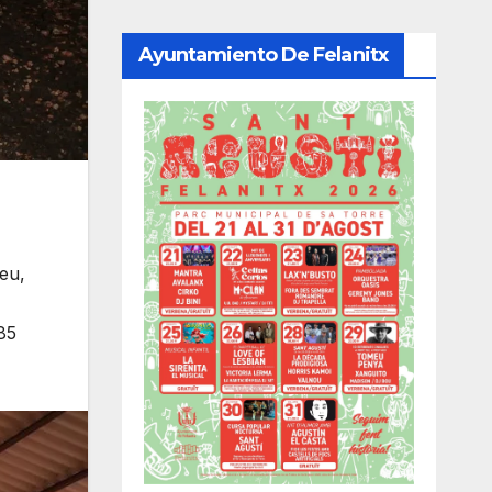
Ayuntamiento De Felanitx
Peu,
85