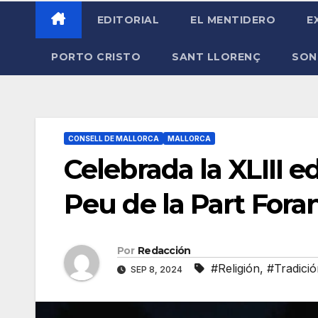
EDITORIAL
EL MENTIDERO
E
PORTO CRISTO
SANT LLORENÇ
SON
CONSELL DE MALLORCA
MALLORCA
Celebrada la XLIII e
Peu de la Part Fora
Por
Redacción
#Religión
,
#Tradició
SEP 8, 2024