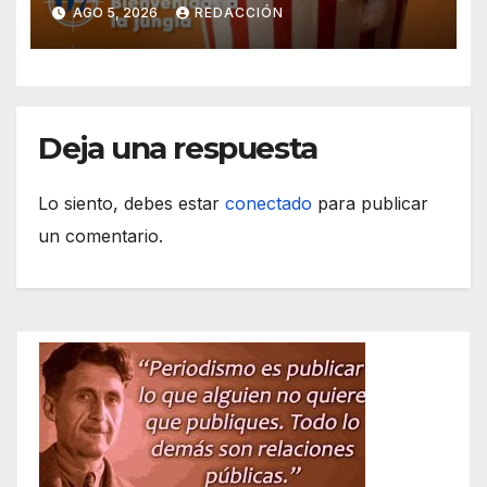
solidarias en la plaza de toros
AGO 5, 2026
REDACCIÓN
Deja una respuesta
Lo siento, debes estar
conectado
para publicar
un comentario.