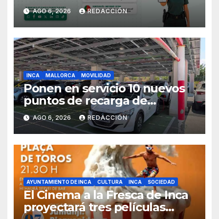
ciudadanos europeos
AGO 6, 2026
REDACCIÓN
INCA
MALLORCA
MOVILIDAD
Ponen en servicio 10 nuevos
puntos de recarga de
vehículos eléctricos en el
AGO 6, 2026
REDACCIÓN
Hospital de Inca
AYUNTAMIENTO DE INCA
CULTURA
INCA
SOCIEDAD
El Cinema a la Fresca de Inca
proyectará tres películas