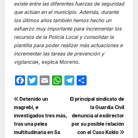
existe entre las diferentes fuerzas de seguridad
que actúan en el municipio. Además, durante
los últimos años también hemos hecho un
esfuerzo muy importante para incrementar los
recursos de la Policía Local y consolidar la
plantilla para poder realizar más actuaciones e
incrementar las tareas de prevención y
vigilancia
», explica Moreno.
F
T
E
W
T
C
a
w
m
h
el
o
c
itt
ail
at
e
m
Navegación
Detenido un
El principal sindicato de
e
er
s
gr
p
magrebí, e
la Guardia Civil
de
investigados tres más,
denuncia al exdirector
b
A
a
ar
entradas
tras una pelea
por su posible relación
o
p
m
tir
multitudinaria en Sa
con el Caso Koldo