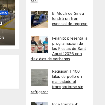
real
El Much de Sineu
ORCA
tendrá un tren
u
especial de regreso
eso
ÓN
Felanitx presenta la
programación de
las Fiestas de Sant
Agustí 2026 con
diez días de verbenas
Requisan 1.400
kilos de pollo en
mal estado al
transportarse sin
refrigerar
Inca tramita 45