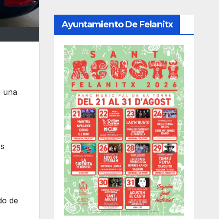
Ayuntamiento De Felanitx
e una
os
do de