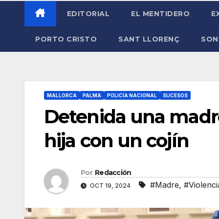
EDITORIAL
EL MENTIDERO
E
PORTO CRISTO
SANT LLORENÇ
SON
MALLORCA
PALMA
POLICÍA NACIONAL
SUCESOS
Detenida una madre 
hija con un cojín
Por
Redacción
#Madre
,
#Violenci
OCT 19, 2024