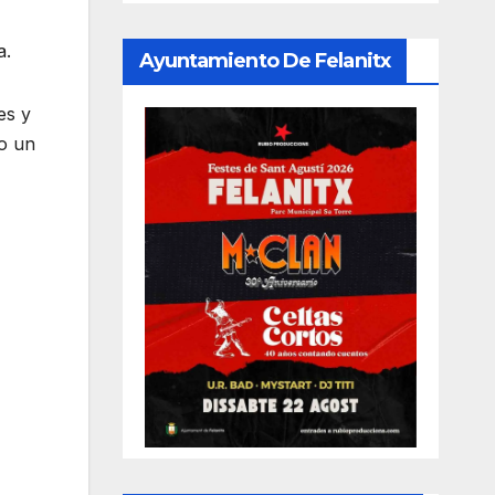
a.
Ayuntamiento De Felanitx
es y
do un