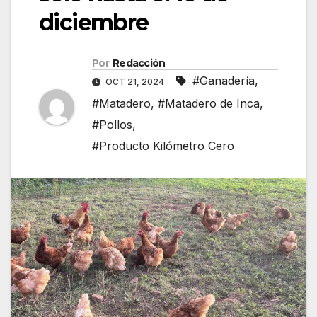
diciembre
Por
Redacción
#Ganadería
,
OCT 21, 2024
#Matadero
,
#Matadero de Inca
,
#Pollos
,
#Producto Kilómetro Cero