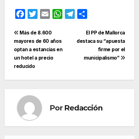
F
T
E
W
T
C
a
w
m
h
el
o
c
itt
ail
at
e
m
Navegación
Más de 8.600
El PP de Mallorca
e
er
s
gr
p
mayores de 60 años
destaca su “apuesta
de
optan a estancias en
firme por el
b
A
a
ar
entradas
un hotel a precio
municipalismo”
o
p
m
tir
reducido
o
p
k
Por
Redacción