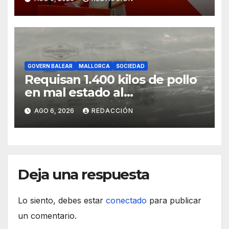
GOVERN BALEAR
MALLORCA
SOCIEDAD
Requisan 1.400 kilos de pollo
en mal estado al
transportarse sin refrigerar
AGO 6, 2026
REDACCIÓN
Deja una respuesta
Lo siento, debes estar
conectado
para publicar
un comentario.