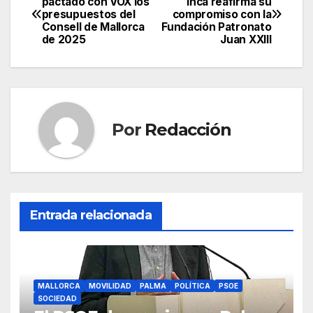
pactado con VOX los
Inca reafirma su
e
er
s
gr
p
presupuestos del
compromiso con la
de
Consell de Mallorca
Fundación Patronato
b
A
a
ar
de 2025
Juan XXIII
entradas
o
p
m
tir
o
p
k
Por
Redacción
Entrada relacionada
MALLORCA
MOVILIDAD
PALMA
POLÍTICA
PSOE
SOCIEDAD