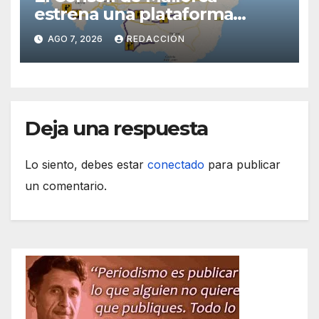
estrena una plataforma
inteligente de incidencias
AGO 7, 2026
REDACCIÓN
viarias en tiempo real
Deja una respuesta
Lo siento, debes estar
conectado
para publicar
un comentario.