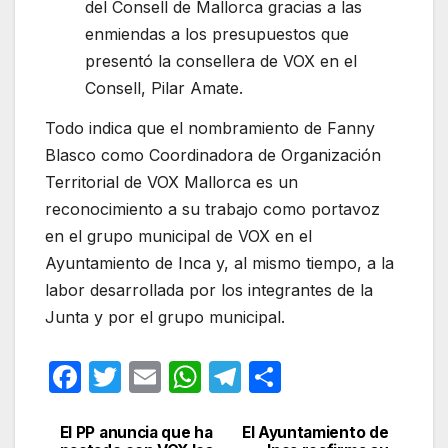
del Consell de Mallorca gracias a las
enmiendas a los presupuestos que
presentó la consellera de VOX en el
Consell, Pilar Amate.
Todo indica que el nombramiento de Fanny
Blasco como Coordinadora de Organización
Territorial de VOX Mallorca es un
reconocimiento a su trabajo como portavoz
en el grupo municipal de VOX en el
Ayuntamiento de Inca y, al mismo tiempo, a la
labor desarrollada por los integrantes de la
Junta y por el grupo municipal.
F
T
E
W
T
C
a
w
m
h
el
o
c
itt
ail
at
e
m
El PP anuncia que ha
El Ayuntamiento de
Navegación