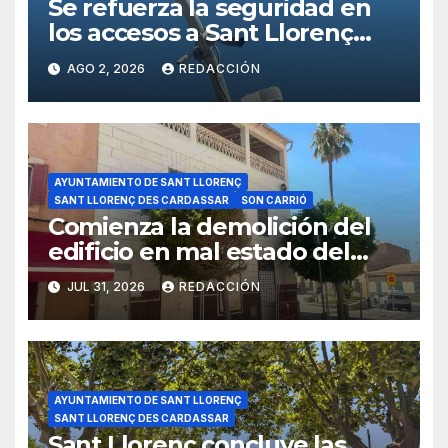
Se refuerza la seguridad en
los accesos a Sant Llorenç
con cámaras inteligentes
AGO 2, 2026
REDACCIÓN
AYUNTAMIENTO DE SANT LLORENÇ
SANT LLORENÇ DES CARDASSAR
SON CARRIÓ
Comienza la demolición del
edificio en mal estado del
carrer Major de Son Carrió
JUL 31, 2026
REDACCIÓN
AYUNTAMIENTO DE SANT LLORENÇ
SANT LLORENÇ DES CARDASSAR
Sant Llorenç concluye las