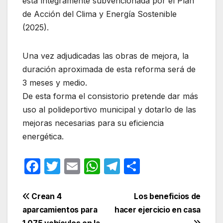
está íntegramente subvencionada por el Plan
de Acción del Clima y Energía Sostenible
(2025).
Una vez adjudicadas las obras de mejora, la
duración aproximada de esta reforma será de
3 meses y medio.
De esta forma el consistorio pretende dar más
uso al polideportivo municipal y dotarlo de las
mejoras necesarias para su eficiencia
energética.
F
T
E
W
T
C
a
w
m
h
el
o
c
itt
ail
at
e
m
Navegación
Crean 4
Los beneficios de
e
er
s
gr
p
aparcamientos para
hacer ejercicio en casa
de