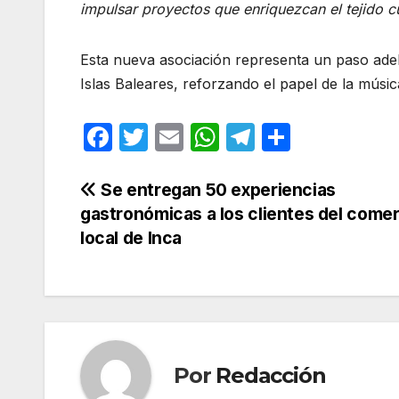
impulsar proyectos que enriquezcan el tejido cu
Esta nueva asociación representa un paso adela
Islas Baleares, reforzando el papel de la músic
F
T
E
W
T
C
a
w
m
h
el
o
c
itt
ail
at
e
m
Navegación
Se entregan 50 experiencias
gastronómicas a los clientes del come
e
er
s
gr
p
de
local de Inca
b
A
a
ar
entradas
o
p
m
tir
o
p
k
Por
Redacción