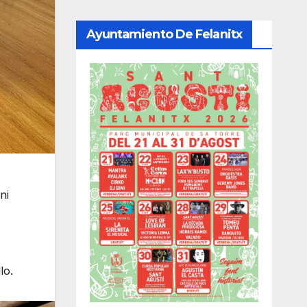
Ayuntamiento De Felanitx
ni
lo.