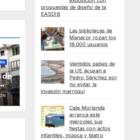
exposición con
propuestas de diseño de la
EASDIB
Las bibliotecas de
Manacor rozan los
18.000 usuarios
MÍA
Veintidós países de
la UE acusan a
 de
Pedro Sánchez por
no evitar la
invasión marroquí
IÓN
os
Cala Morlanda
arranca este
miércoles sus
fiestas con actos
infantiles, música y teatro