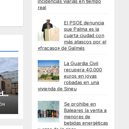
incidencias viarias en tiempo
real
El PSOE denuncia
que Palma es la
cuarta ciudad con
más atascos por el
«fracaso» de Galmés
La Guardia Civil
recupera 40.000
euros en joyas
robadas en una
vivienda de Sineu
 de
 705
Se prohíbe en
ÓN
Baleares la venta a
menores de
bebidas energéticas