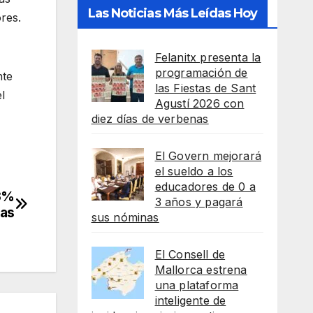
Las Noticias Más Leídas Hoy
res.
Felanitx presenta la
programación de
nte
las Fiestas de Sant
l
Agustí 2026 con
diez días de verbenas
El Govern mejorará
el sueldo a los
educadores de 0 a
23%
3 años y pagará
das
sus nóminas
El Consell de
Mallorca estrena
una plataforma
inteligente de