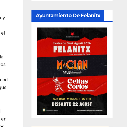
Ayuntamiento De Felanitx
muy
 el
la
dos
edad
 que
l
 en
as