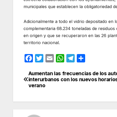
municipales que establecen la obligatoriedad d
Adicionalmente a todo el vidrio depositado en
complementaria 68.234 toneladas de residuos 
en origen y que se recuperaron en las 26 plan
territorio nacional.
F
T
E
W
T
C
a
w
m
h
el
o
c
itt
ail
at
e
m
Aumentan las frecuencias de los au
Navegación
interurbanos con los nuevos horario
e
er
s
gr
p
de
verano
b
A
a
ar
entradas
o
p
m
tir
o
p
k