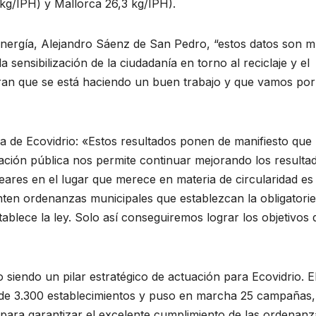
kg/IPH) y Mallorca 26,3 kg/IPH).
nergía, Alejandro Sáenz de San Pedro, “estos datos son 
a sensibilización de la ciudadanía en torno al reciclaje y el
an que se está haciendo un buen trabajo y que vamos por
a de Ecovidrio: «Estos resultados ponen de manifiesto que 
ración pública nos permite continuar mejorando los resulta
leares en el lugar que merece en materia de circularidad es
ten ordenanzas municipales que establezcan la obligatori
tablece la ley. Solo así conseguiremos lograr los objetivos
 siendo un pilar estratégico de actuación para Ecovidrio. E
 de 3.300 establecimientos y puso en marcha 25 campañas,
para garantizar el excelente cumplimiento de las ordenanz