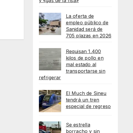
y «gas de la risa»
La oferta de
empleo público de
Sanidad será de
705 plazas en 2026
Requisan 1.400
kilos de pollo en
mal estado al
transportarse sin
refrigerar
El Much de Sineu
tendrá un tren
especial de regreso
Se estrella
borracho y sin