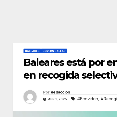
BALEARES
GOVERN BALEAR
Baleares está por e
en recogida selecti
Por
Redacción
#Ecovidrio
,
#Recogid
ABR 1, 2025