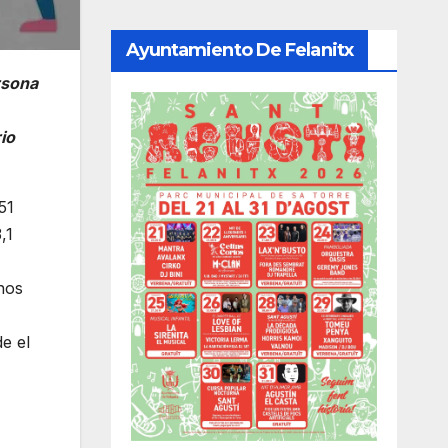
Ayuntamiento De Felanitx
rsona
io
51
,1
unos
de el