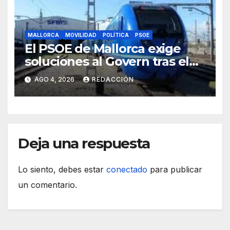
MALLORCA
MOVILIDAD
POLÍTICA
PSOE
El PSOE de Mallorca exige
soluciones al Govern tras el
tijeretazo de trenes en
AGO 4, 2026
REDACCIÓN
agosto
Deja una respuesta
Lo siento, debes estar
conectado
para publicar
un comentario.