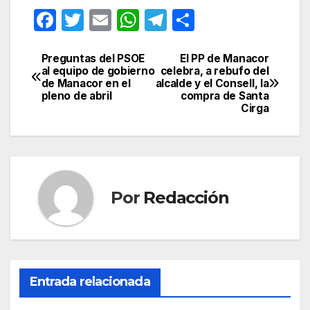
F
T
E
W
T
C
a
w
m
h
el
o
c
itt
ail
at
e
m
Preguntas del PSOE
El PP de Manacor
Navegación
al equipo de gobierno
celebra, a rebufo del
e
er
s
gr
p
de Manacor en el
alcalde y el Consell, la
de
pleno de abril
compra de Santa
b
A
a
ar
Cirga
entradas
o
p
m
tir
o
p
k
Por
Redacción
Entrada relacionada