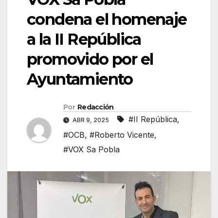
condena el homenaje
a la II República
promovido por el
Ayuntamiento
Por
Redacción
#II República
,
ABR 9, 2025
#OCB
,
#Roberto Vicente
,
#VOX Sa Pobla