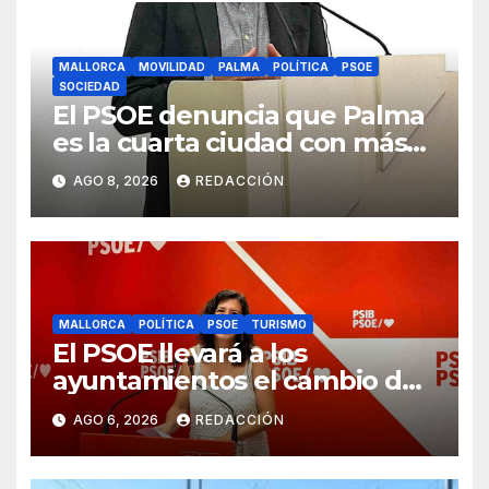
MALLORCA
MOVILIDAD
PALMA
POLÍTICA
PSOE
SOCIEDAD
El PSOE denuncia que Palma
es la cuarta ciudad con más
atascos por el «fracaso» de
AGO 8, 2026
REDACCIÓN
Galmés
MALLORCA
POLÍTICA
PSOE
TURISMO
El PSOE llevará a los
ayuntamientos el cambio de
modelo turístico y de vivienda
AGO 6, 2026
REDACCIÓN