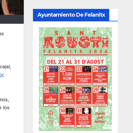
Ayuntamiento De Felanitx
es
ejal,
or
emos,
e los