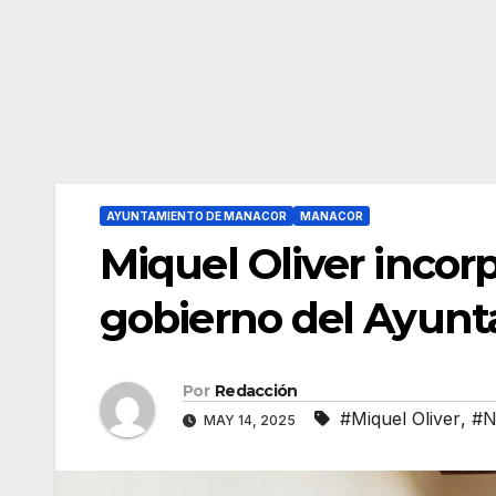
AYUNTAMIENTO DE MANACOR
MANACOR
Miquel Oliver incor
gobierno del Ayun
Por
Redacción
#Miquel Oliver
,
#N
MAY 14, 2025