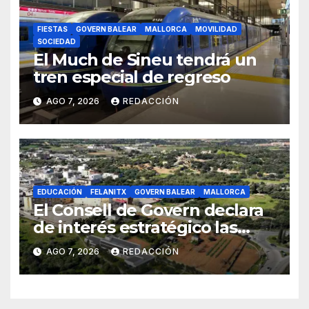
FIESTAS
GOVERN BALEAR
MALLORCA
MOVILIDAD
SOCIEDAD
El Much de Sineu tendrá un
tren especial de regreso
AGO 7, 2026
REDACCIÓN
EDUCACIÓN
FELANITX
GOVERN BALEAR
MALLORCA
El Consell de Govern declara
de interés estratégico las
obras de acceso al nuevo
AGO 7, 2026
REDACCIÓN
CEIP de Felanitx