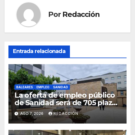
k
Por
Redacción
Entrada relacionada
BALEARES
EMPLEO
SANIDAD
La oferta de empleo público
de Sanidad será de 705 plazas
en 2026
AGO 7, 2026
REDACCIÓN