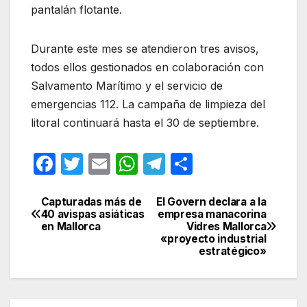
pantalán flotante.
Durante este mes se atendieron tres avisos,
todos ellos gestionados en colaboración con
Salvamento Marítimo y el servicio de
emergencias 112. La campaña de limpieza del
litoral continuará hasta el 30 de septiembre.
F
T
E
W
T
C
a
w
m
h
el
o
c
itt
ail
at
e
m
Capturadas más de
El Govern declara a la
Navegación
40 avispas asiáticas
empresa manacorina
e
er
s
gr
p
en Mallorca
Vidres Mallorca
de
«proyecto industrial
b
A
a
ar
estratégico»
entradas
o
p
m
tir
o
p