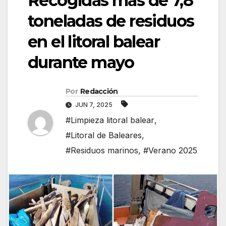
Recogidas más de 7,8
toneladas de residuos
en el litoral balear
durante mayo
Por
Redacción
JUN 7, 2025
#Limpieza litoral balear
,
#Litoral de Baleares
,
#Residuos marinos
,
#Verano 2025