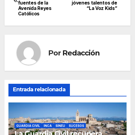
de
fuentes de la
jóvenes talentos de
b
A
a
ar
Avenida Reyes
“La Voz Kids”
entradas
Católicos
o
p
m
tir
o
p
k
Por
Redacción
Entrada relacionada
GUARDIA CIVIL
INCA
SINEU
SUCESOS
La Guardia Civil recupera