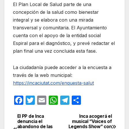
El Plan Local de Salud parte de una
concepción de la salud como bienestar
integral y se elabora con una mirada
transversal y comunitaria. El Ayuntamiento
cuenta con el apoyo de la entidad social
Espiral para el diagnóstico, y prevé redactar el
plan final una vez concluida esta fase.
La ciudadanía puede acceder a la encuesta a
través de la web municipal:
https://incaciutat.com/enquesta-salut
F
T
E
W
T
C
a
w
m
h
el
o
c
itt
ail
at
e
m
El PP de Inca
Inca acogerá el
Navegación
denuncia el
musical “Voices of
e
er
s
gr
p
abandono de las
Legends Show” con