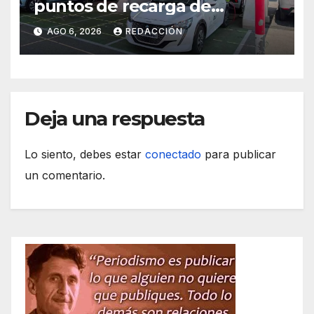
puntos de recarga de
vehículos eléctricos en el
AGO 6, 2026
REDACCIÓN
Hospital de Inca
Deja una respuesta
Lo siento, debes estar
conectado
para publicar
un comentario.