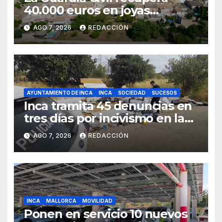
40.000 euros en joyas
robadas en una vivienda de
AGO 7, 2026
REDACCIÓN
Sineu
AYUNTAMIENTO DE INCA
INCA
SOCIEDAD
SUCESOS
Inca tramita 45 denuncias en
tres días por incivismo en la
gestión de residuos
AGO 7, 2026
REDACCIÓN
INCA
MALLORCA
MOVILIDAD
Ponen en servicio 10 nuevos