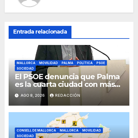
Entrada relacionada
MALLORCA
MOVILIDAD
PALMA
POLÍTICA
PSOE
SOCIEDAD
El PSOE denuncia que Palma
es la cuarta ciudad con más
atascos por el «fracaso» de
AGO 8, 2026
REDACCIÓN
Galmés
CONSELL DE MALLORCA
MALLORCA
MOVILIDAD
SOCIEDAD