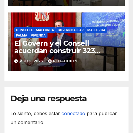
indefinida
CONSELL DE MALLORCA
GOVERN BALEAR
MALLORCA
PALMA
VIVIENDA
El Govern y el Consell
acuerdan construir 323
viviendas públicas en Palma
AGO 3, 2026
REDACCIÓN
Deja una respuesta
Lo siento, debes estar
conectado
para publicar
un comentario.