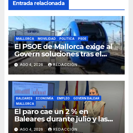
Entrada relacionada
MALLORCA
MOVILIDAD
POLÍTICA
PSOE
El PSOE de Mallorca exige al
Govern soluciones tras el
tijeretazo de trenes en
AGO 4, 2026
REDACCIÓN
agosto
BALEARES
ECONOMÍA
EMPLEO
GOVERN BALEAR
MALLORCA
El paro cae un 2 % en
Baleares durante julio y las
islas lideran la contratación
AGO 4, 2026
REDACCIÓN