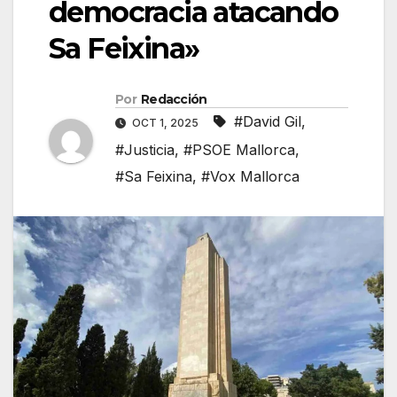
democracia atacando
Sa Feixina»
Por
Redacción
#David Gil
,
OCT 1, 2025
#Justicia
,
#PSOE Mallorca
,
#Sa Feixina
,
#Vox Mallorca