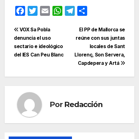
F
T
E
W
T
C
a
w
m
h
el
o
c
itt
ail
at
e
m
Navegación
VOX Sa Pobla
El PP de Mallorca se
e
er
s
gr
p
denuncia el uso
reúne con sus juntas
de
sectario e ideológico
locales de Sant
b
A
a
ar
entradas
del IES Can Peu Blanc
Llorenç, Son Servera,
o
p
m
tir
Capdepera y Artá
o
p
k
Por
Redacción