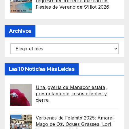
regreso del correfoc marcan las
Fiestas de Verano de S’Illot 2026
Archivos
Archivos
Las 10 Noticias Más Leídas
Una joyería de Manacor estafa,
presuntamente, a sus clientes y
cierra
Verbenas de Felanitx 2025: Amaral,
Mago de Oz, Oques Grasses, Lori