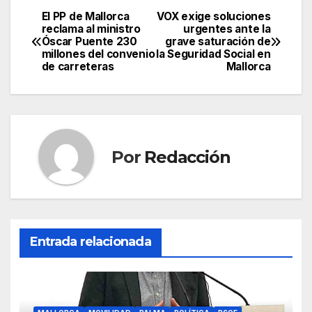
c
itt
ail
at
e
m
El PP de Mallorca
VOX exige soluciones
Navegación
reclama al ministro
urgentes ante la
e
er
s
gr
p
Óscar Puente 230
grave saturación de
de
millones del convenio
la Seguridad Social en
b
A
a
ar
de carreteras
Mallorca
entradas
o
p
m
tir
o
p
k
Por
Redacción
Entrada relacionada