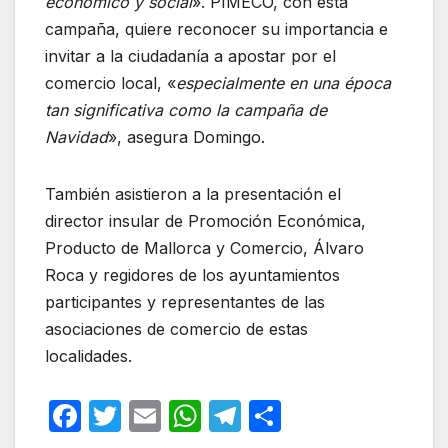
económico y social
». PIMECO, con esta
campaña, quiere reconocer su importancia e
invitar a la ciudadanía a apostar por el
comercio local, «
especialmente en una época
tan significativa como la campaña de
Navidad
», asegura Domingo.
También asistieron a la presentación el
director insular de Promoción Económica,
Producto de Mallorca y Comercio, Álvaro
Roca y regidores de los ayuntamientos
participantes y representantes de las
asociaciones de comercio de estas
localidades.
F
T
E
W
T
C
a
w
m
h
el
o