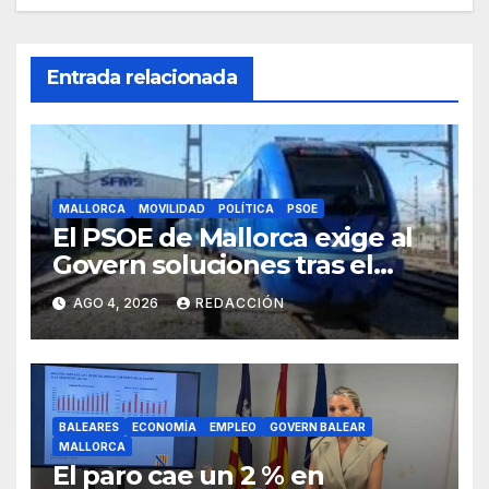
Entrada relacionada
MALLORCA
MOVILIDAD
POLÍTICA
PSOE
El PSOE de Mallorca exige al
Govern soluciones tras el
tijeretazo de trenes en
AGO 4, 2026
REDACCIÓN
agosto
BALEARES
ECONOMÍA
EMPLEO
GOVERN BALEAR
MALLORCA
El paro cae un 2 % en