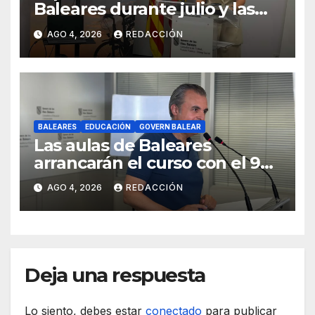
Baleares durante julio y las
islas lideran la contratación
AGO 4, 2026
REDACCIÓN
indefinida
BALEARES
EDUCACIÓN
GOVERN BALEAR
Las aulas de Baleares
arrancarán el curso con el 99
% de las plazas de profesores
AGO 4, 2026
REDACCIÓN
cubiertas
Deja una respuesta
Lo siento, debes estar
conectado
para publicar