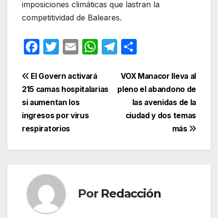
imposiciones climáticas que lastran la
competitividad de Baleares.
F
T
E
W
T
C
a
w
m
h
el
o
c
itt
ail
at
e
m
Navegación
El Govern activará
VOX Manacor lleva al
e
er
s
gr
p
215 camas hospitalarias
pleno el abandono de
de
si aumentan los
las avenidas de la
b
A
a
ar
entradas
ingresos por virus
ciudad y dos temas
o
p
m
tir
respiratorios
más
o
p
k
Por
Redacción