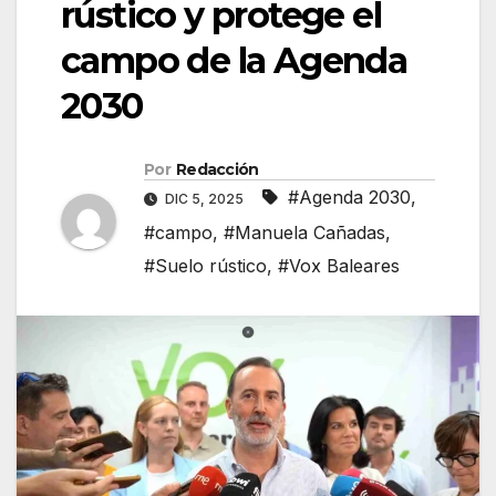
rústico y protege el
campo de la Agenda
2030
Por
Redacción
#Agenda 2030
,
DIC 5, 2025
#campo
,
#Manuela Cañadas
,
#Suelo rústico
,
#Vox Baleares