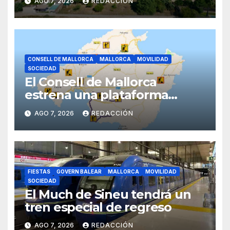
AGO 7, 2026
REDACCIÓN
Sineu
CONSELL DE MALLORCA
MALLORCA
MOVILIDAD
SOCIEDAD
El Consell de Mallorca
estrena una plataforma
inteligente de incidencias
AGO 7, 2026
REDACCIÓN
viarias en tiempo real
FIESTAS
GOVERN BALEAR
MALLORCA
MOVILIDAD
SOCIEDAD
El Much de Sineu tendrá un
tren especial de regreso
AGO 7, 2026
REDACCIÓN