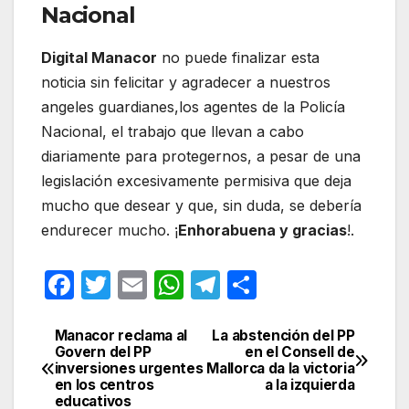
Nacional
Digital Manacor
no puede finalizar esta
noticia sin felicitar y agradecer a nuestros
angeles guardianes,los agentes de la Policía
Nacional, el trabajo que llevan a cabo
diariamente para protegernos, a pesar de una
legislación excesivamente permisiva que deja
mucho que desear y que, sin duda, se debería
endurecer mucho. ¡
Enhorabuena y gracias
!.
F
T
E
W
T
C
a
w
m
h
el
o
c
itt
ail
at
e
m
Manacor reclama al
La abstención del PP
Navegación
Govern del PP
en el Consell de
e
er
s
gr
p
inversiones urgentes
Mallorca da la victoria
de
en los centros
a la izquierda
b
A
a
ar
educativos