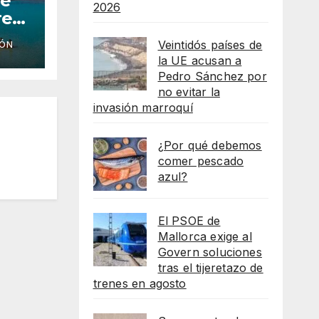
he
2026
reso
Veintidós países de
IÓN
as
la UE acusan a
lot
Pedro Sánchez por
no evitar la
invasión marroquí
¿Por qué debemos
comer pescado
azul?
El PSOE de
Mallorca exige al
Govern soluciones
tras el tijeretazo de
trenes en agosto