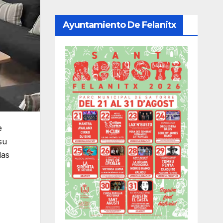
Ayuntamiento De Felanitx
e
su
das