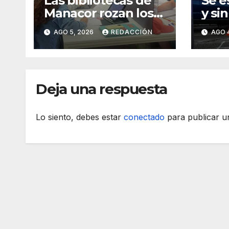
Las bibliotecas de
Se e
Manacor rozan los
y si
18.000 usuarios
un m
AGO 5, 2026
REDACCIÓN
AGO 
rond
Mana
dest
Deja una respuesta
Lo siento, debes estar
conectado
para publicar u