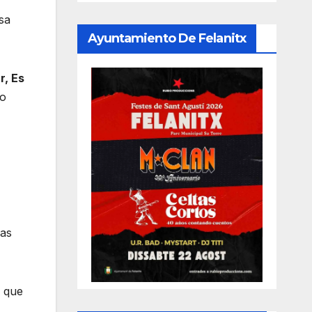
sa
Ayuntamiento De Felanitx
r, Es
do
las
l que