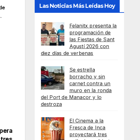
Las Noticias Más Leídas Hoy
de
.
Felanitx presenta la
programación de
las Fiestas de Sant
Agustí 2026 con
diez días de verbenas
Se estrella
borracho y sin
carnet contra un
muro en la ronda
del Port de Manacor y lo
destroza
El Cinema a la
Fresca de Inca
upera
proyectará tres
 tres