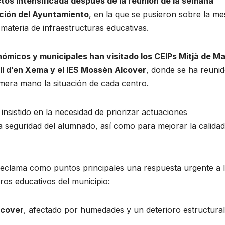
tos intensificada después de la reunión de la semana
tición del Ayuntamiento
, en la que se pusieron sobre la me
materia de infraestructuras educativas.
ómicos y municipales han visitado los CEIPs Mitjà de Ma
lí d’en Xema y el IES Mossèn Alcover
, donde se ha reuni
imera mano la situación de cada centro.
nsistido en la necesidad de priorizar actuaciones
la seguridad del alumnado, así como para mejorar la calidad
io reclama como puntos principales una respuesta urgente a 
os educativos del municipio:
lcover
, afectado por humedades y un deterioro estructura