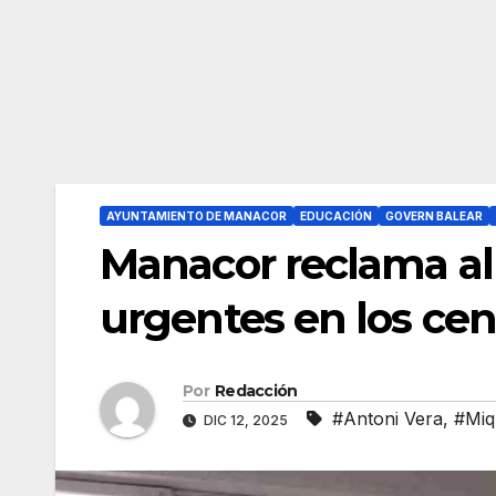
AYUNTAMIENTO DE MANACOR
EDUCACIÓN
GOVERN BALEAR
Manacor reclama al
urgentes en los cen
Por
Redacción
#Antoni Vera
,
#Miq
DIC 12, 2025