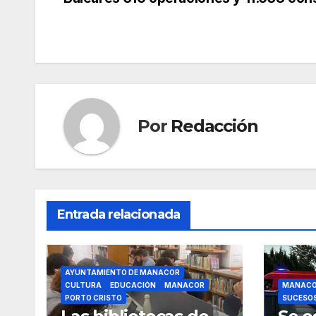
e
er
s
gr
p
de
b
A
a
ar
entradas
o
p
m
tir
o
p
k
Por
Redacción
Entrada relacionada
AYUNTAMIENTO DE MANACOR
CULTURA
EDUCACIÓN
MANACOR
MANAC
PORTO CRISTO
SUCESO