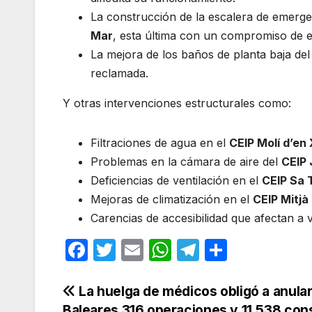
La construcción de la escalera de emergenc
Mar
, esta última con un compromiso de e
La mejora de los baños de planta baja de
reclamada.
Y otras intervenciones estructurales como:
Filtraciones de agua en el
CEIP Molí d’en
Problemas en la cámara de aire del
CEIP 
Deficiencias de ventilación en el
CEIP Sa 
Mejoras de climatización en el
CEIP Mitjà
Carencias de accesibilidad que afectan a 
F
T
E
W
T
C
a
w
m
h
el
o
c
itt
ail
at
e
m
Navegación
La huelga de médicos obligó a anular
Baleares 316 operaciones y 11.538 con