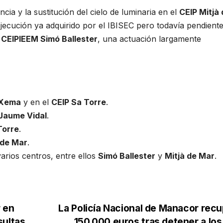
ia y la sustitución del cielo de luminaria en el
CEIP Mitjà 
jecución ya adquirido por el IBISEC pero todavía pendiente
l
CEIPIEEM Simó Ballester
, una actuación largamente
 Xema
y en el
CEIP Sa Torre
.
Jaume Vidal
.
Torre
.
 de Mar
.
varios centros, entre ellos
Simó Ballester
y
Mitjà de Mar
.
 en
La Policía Nacional de Manacor rec
sultas
150.000 euros tras detener a los