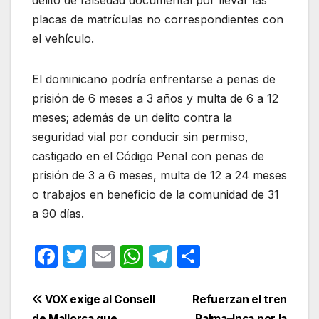
placas de matrículas no correspondientes con
el vehículo.
El dominicano podría enfrentarse a penas de
prisión de 6 meses a 3 años y multa de 6 a 12
meses; además de un delito contra la
seguridad vial por conducir sin permiso,
castigado en el Código Penal con penas de
prisión de 3 a 6 meses, multa de 12 a 24 meses
o trabajos en beneficio de la comunidad de 31
a 90 días.
F
T
E
W
T
C
a
w
m
h
el
o
c
itt
ail
at
e
m
Navegación
VOX exige al Consell
Refuerzan el tren
de Mallorca que
Palma–Inca por la