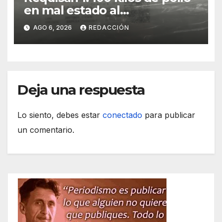
en mal estado al
transportarse sin refrigerar
AGO 6, 2026
REDACCIÓN
Deja una respuesta
Lo siento, debes estar
conectado
para publicar
un comentario.