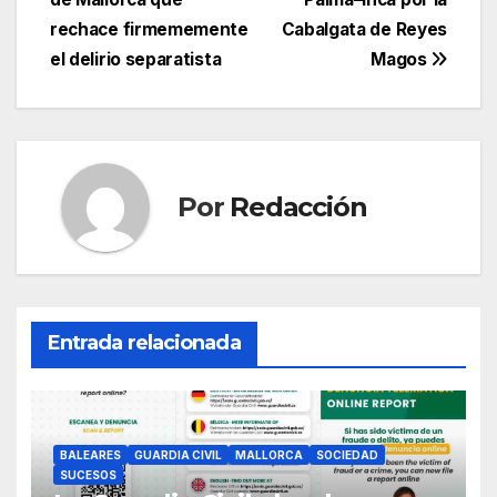
e
er
s
gr
p
de
rechace firmememente
Cabalgata de Reyes
b
A
a
ar
entradas
el delirio separatista
Magos
o
p
m
tir
o
p
k
Por
Redacción
Entrada relacionada
BALEARES
GUARDIA CIVIL
MALLORCA
SOCIEDAD
SUCESOS