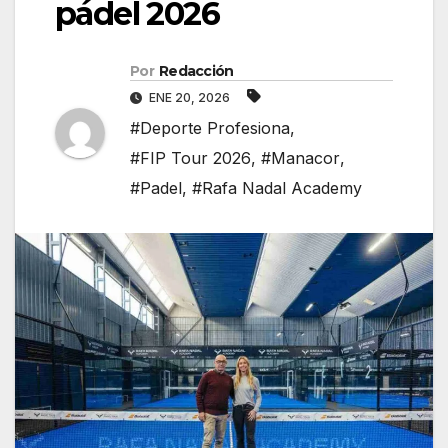
pádel 2026
Por
Redacción
ENE 20, 2026
#Deporte Profesiona
,
#FIP Tour 2026
,
#Manacor
,
#Padel
,
#Rafa Nadal Academy