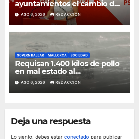
ayuntamientos el cambio de
modelo turístico y de vivienda
AGO 6, 2026
REDACCIÓN
GOVERN BALEAR
MALLORCA
SOCIEDAD
Requisan 1.400 kilos de pollo
en mal estado al
transportarse sin refrigerar
AGO 6, 2026
REDACCIÓN
Deja una respuesta
Lo siento, debes estar
conectado
para publicar