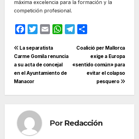
máxima excelencia para la formación y la
competición profesional.
F
T
E
W
T
C
a
w
m
h
el
o
c
itt
ail
at
e
m
Navegación
La separatista
Coalició per Mallorca
e
er
s
gr
p
Carme Gomila renuncia
exige a Europa
de
a su acta de concejal
«sentido común» para
b
A
a
ar
entradas
en el Ayuntamiento de
evitar el colapso
o
p
m
tir
Manacor
pesquero
o
p
k
Por
Redacción