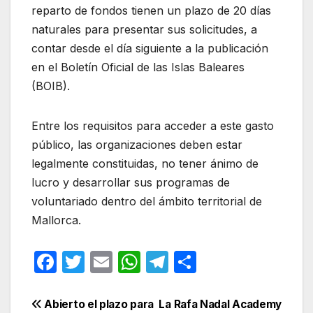
reparto de fondos tienen un plazo de 20 días
naturales para presentar sus solicitudes, a
contar desde el día siguiente a la publicación
en el Boletín Oficial de las Islas Baleares
(BOIB).
Entre los requisitos para acceder a este gasto
público, las organizaciones deben estar
legalmente constituidas, no tener ánimo de
lucro y desarrollar sus programas de
voluntariado dentro del ámbito territorial de
Mallorca.
F
T
E
W
T
C
a
w
m
h
el
o
c
itt
ail
at
e
m
Navegación
Abierto el plazo para
La Rafa Nadal Academy