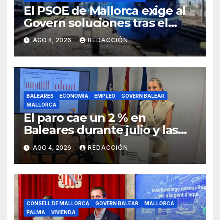
El PSOE de Mallorca exige al
Govern soluciones tras el
tijeretazo de trenes en
AGO 4, 2026
REDACCIÓN
agosto
BALEARES
ECONOMÍA
EMPLEO
GOVERN BALEAR
MALLORCA
El paro cae un 2 % en
Baleares durante julio y las
islas lideran la contratación
AGO 4, 2026
REDACCIÓN
indefinida
CONSELL DE MALLORCA
GOVERN BALEAR
MALLORCA
PALMA
VIVIENDA