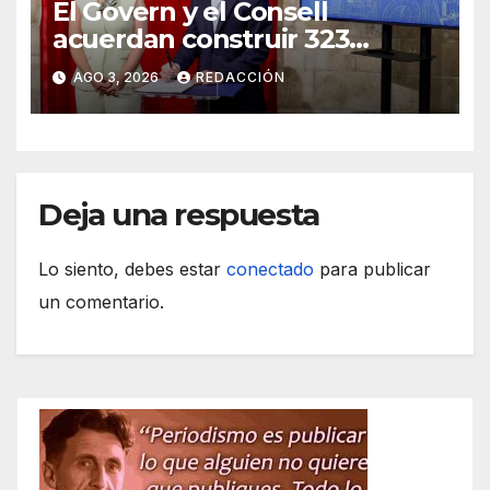
El Govern y el Consell
acuerdan construir 323
viviendas públicas en Palma
AGO 3, 2026
REDACCIÓN
Deja una respuesta
Lo siento, debes estar
conectado
para publicar
un comentario.