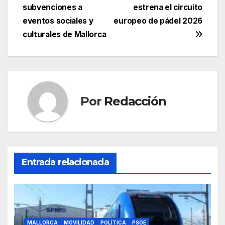
e
er
s
gr
p
subvenciones a
estrena el circuito
de
eventos sociales y
europeo de pádel 2026
b
A
a
ar
entradas
culturales de Mallorca
o
p
m
tir
o
p
k
Por
Redacción
Entrada relacionada
MALLORCA
MOVILIDAD
POLÍTICA
PSOE