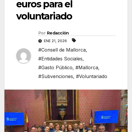
euros para el
voluntariado
Por
Redacción
ENE 21, 2026
#Consell de Mallorca
,
#Entidades Sociales
,
#Gasto Público
,
#Mallorca
,
#Subvenciones
,
#Voluntariado