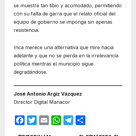
se muestre tan tibio y acomodado, permitiendo
con su falta de garra que el relato oficial del
equipo de gobierno se imponga sin apenas
resistencia.
Inca merece una alternativa que mire hacia
adelante y que no se pierda en la irrelevancia
política mientras el municipio sigue
degradándose.
José Antonio Argiz Vázquez
Director Digital Manacor
F
T
E
W
T
C
a
w
m
h
el
o