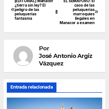
c
itt
ail
at
e
m
[EDITORIAL] Manacor
EL SEMÁFORO: El
Navegación
¿tierra sin ley? El
caos de las
e
er
s
gr
p
peligro de las
peluquerías
de
peluquerías
marroquíes
b
A
a
ar
fantasma
ilegales en
entradas
Manacor a examen
o
p
m
tir
o
p
k
Por
José Antonio Argiz
Vázquez
Entrada relacionada