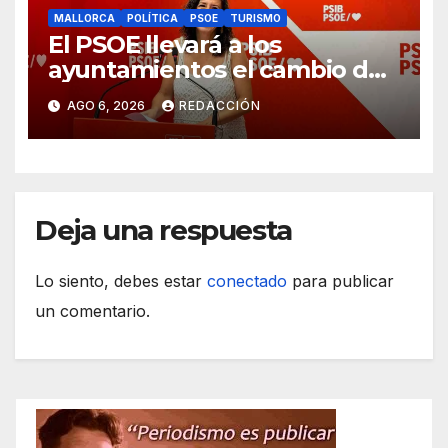
MALLORCA
POLÍTICA
PSOE
TURISMO
El PSOE llevará a los
ayuntamientos el cambio de
modelo turístico y de vivienda
AGO 6, 2026
REDACCIÓN
Deja una respuesta
Lo siento, debes estar
conectado
para publicar
un comentario.