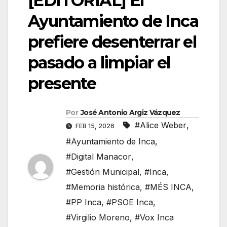
[EDITORIAL] El
Ayuntamiento de Inca
prefiere desenterrar el
pasado a limpiar el
presente
Por
José Antonio Argiz Vázquez
#Alice Weber
,
FEB 15, 2026
#Ayuntamiento de Inca
,
#Digital Manacor
,
#Gestión Municipal
,
#Inca
,
#Memoria histórica
,
#MÉS INCA
,
#PP Inca
,
#PSOE Inca
,
#Virgilio Moreno
,
#Vox Inca