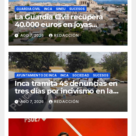
GUARDIA CIVIL
INCA
SINEU
SUCESOS
La Guardia Civil recupera
40.000 euros en joyas
robadas en una vivienda de
AGO 7, 2026
REDACCIÓN
Sineu
AYUNTAMIENTO DE INCA
INCA
SOCIEDAD
SUCESOS
Inca tramita 45 denuncias en
tres días por incivismo en la
gestión de residuos
AGO 7, 2026
REDACCIÓN