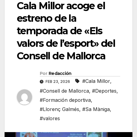
Cala Millor acoge el
estreno de la
temporada de «Els
valors de l’esport» del
Consell de Mallorca
Por
Redacción
#Cala Millor
,
FEB 23, 2026
#Consell de Mallorca
,
#Deportes
,
#Formación deportiva
,
#Llorenç Galmés
,
#Sa Màniga
,
#valores