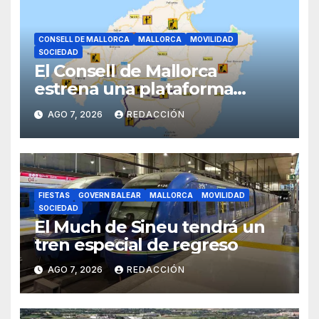
CONSELL DE MALLORCA
MALLORCA
MOVILIDAD
SOCIEDAD
El Consell de Mallorca
estrena una plataforma
inteligente de incidencias
AGO 7, 2026
REDACCIÓN
viarias en tiempo real
FIESTAS
GOVERN BALEAR
MALLORCA
MOVILIDAD
SOCIEDAD
El Much de Sineu tendrá un
tren especial de regreso
AGO 7, 2026
REDACCIÓN