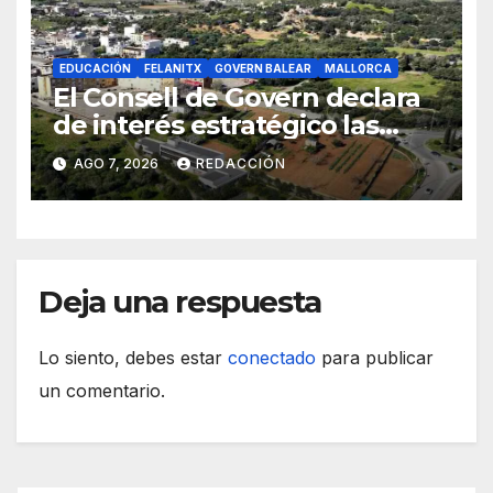
EDUCACIÓN
FELANITX
GOVERN BALEAR
MALLORCA
El Consell de Govern declara
de interés estratégico las
obras de acceso al nuevo
AGO 7, 2026
REDACCIÓN
CEIP de Felanitx
Deja una respuesta
Lo siento, debes estar
conectado
para publicar
un comentario.