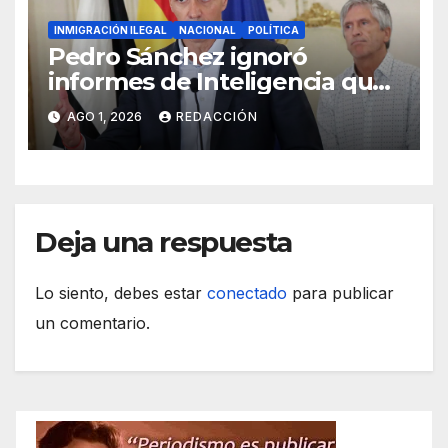
INMIGRACIÓN ILEGAL
NACIONAL
POLÍTICA
Pedro Sánchez ignoró
informes de Inteligencia que
alertaban de la oleada en
AGO 1, 2026
REDACCIÓN
Ceuta
Deja una respuesta
Lo siento, debes estar
conectado
para publicar
un comentario.