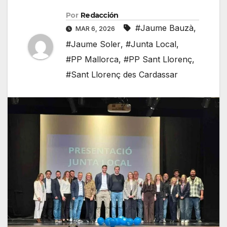
Por
Redacción
#Jaume Bauzà
,
MAR 6, 2026
#Jaume Soler
,
#Junta Local
,
#PP Mallorca
,
#PP Sant Llorenç
,
#Sant Llorenç des Cardassar