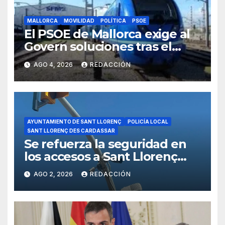
MALLORCA
MOVILIDAD
POLÍTICA
PSOE
El PSOE de Mallorca exige al
Govern soluciones tras el
tijeretazo de trenes en
AGO 4, 2026
REDACCIÓN
agosto
AYUNTAMIENTO DE SANT LLORENÇ
POLICÍA LOCAL
SANT LLORENÇ DES CARDASSAR
Se refuerza la seguridad en
los accesos a Sant Llorenç
con cámaras inteligentes
AGO 2, 2026
REDACCIÓN