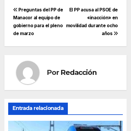
a
w
m
h
el
o
c
itt
ail
at
e
m
Navegación
Preguntas del PP de
El PP acusa al PSOE de
e
er
s
gr
p
Manacor al equipo de
«inacción» en
de
gobierno para el pleno
movilidad durante ocho
b
A
a
ar
entradas
de marzo
años
o
p
m
tir
o
p
k
Por
Redacción
Entrada relacionada