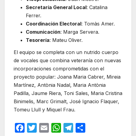
Secretaría General Local
: Catalina
Ferrer.
Coordinación Electoral
: Tomàs Amer.
Comunicación
: Marga Servera.
Tesorería
: Mateu Oliver.
El equipo se completa con un nutrido cuerpo
de vocales que combina veteranía con nuevas
incorporaciones comprometidas con el
proyecto popular: Joana Maria Cabrer, Mireia
Martínez, Antònia Nadal, Maria Antònia
Padilla, Jaume Riera, Toni Sales, Maria Cristina
Binimelis, Marc Grimalt, José Ignacio Flaquer,
Tomeu Llull y Miquel Frau.
F
T
E
W
T
C