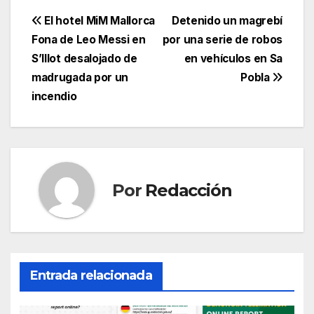
a
w
m
h
el
o
c
itt
ail
at
e
m
Navegación
El hotel MiM Mallorca
Detenido un magrebí
e
er
s
gr
p
Fona de Leo Messi en
por una serie de robos
de
S’Illot desalojado de
en vehículos en Sa
b
A
a
ar
entradas
madrugada por un
Pobla
o
p
m
tir
incendio
o
p
k
Por
Redacción
Entrada relacionada