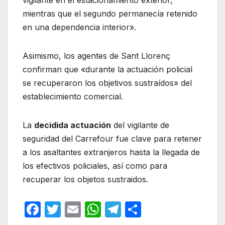
vigilante en el estacionamiento exterior,
mientras que el segundo permanecía retenido
en una dependencia interior».
Asimismo, los agentes de Sant Llorenç
confirman que «durante la actuación policial
se recuperaron los objetivos sustraídos» del
establecimiento comercial.
La
decidida actuación
del vigilante de
seguridad del Carrefour fue clave para retener
a los asaltantes extranjeros hasta la llegada de
los efectivos policiales, así como para
recuperar los objetos sustraidos.
F
T
E
W
T
C