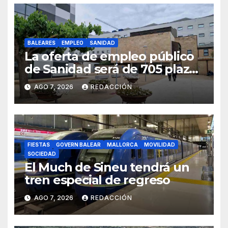
BALEARES
EMPLEO
SANIDAD
La oferta de empleo público
de Sanidad será de 705 plazas
en 2026
AGO 7, 2026
REDACCIÓN
FIESTAS
GOVERN BALEAR
MALLORCA
MOVILIDAD
SOCIEDAD
El Much de Sineu tendrá un
tren especial de regreso
AGO 7, 2026
REDACCIÓN