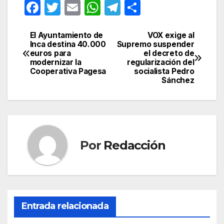
F
T
E
W
T
C
a
w
m
h
el
o
c
itt
ail
at
e
m
El Ayuntamiento de
VOX exige al
Navegación
Inca destina 40.000
Supremo suspender
e
er
s
gr
p
euros para
el decreto de
de
modernizar la
regularización del
b
A
a
ar
Cooperativa Pagesa
socialista Pedro
entradas
Sánchez
o
p
m
tir
o
p
k
Por
Redacción
Entrada relacionada