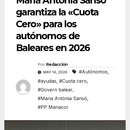
Maria Antonia Sansó
garantiza la «Cuota
Cero» para los
autónomos de
Baleares en 2026
Por
Redacción
#Autónomos
,
MAY 14, 2026
#ayudas
,
#Cuota cero
,
#Govern balear
,
#Maria Antònia Sansó
,
#PP Manacor