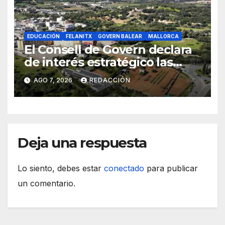
EDUCACIÓN
FELANITX
GOVERN BALEAR
MALLORCA
El Consell de Govern declara
de interés estratégico las
obras de acceso al nuevo
AGO 7, 2026
REDACCIÓN
CEIP de Felanitx
Deja una respuesta
Lo siento, debes estar
conectado
para publicar
un comentario.