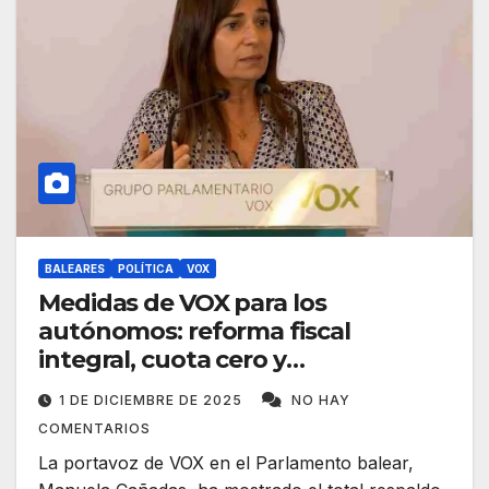
BALEARES
POLÍTICA
VOX
Medidas de VOX para los
autónomos: reforma fiscal
integral, cuota cero y
bonificaciones del 100% a la
1 DE DICIEMBRE DE 2025
NO HAY
contratación
COMENTARIOS
La portavoz de VOX en el Parlamento balear,