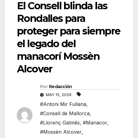
El Consell blinda las
Rondalles para
proteger para siempre
el legado del
manacorí Mossèn
Alcover
Por
Redacción
MAY 15, 2026
#Antoni Mir Fullana
,
#Consell de Mallorca
,
#Llorenç Galmés
,
#Manacor
,
#Mossèn Alcover
,