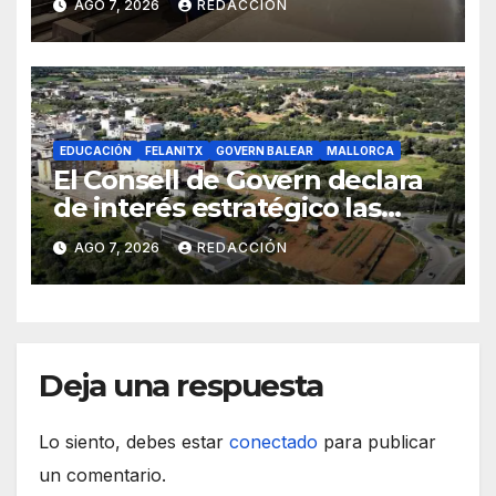
AGO 7, 2026
REDACCIÓN
EDUCACIÓN
FELANITX
GOVERN BALEAR
MALLORCA
El Consell de Govern declara
de interés estratégico las
obras de acceso al nuevo
AGO 7, 2026
REDACCIÓN
CEIP de Felanitx
Deja una respuesta
Lo siento, debes estar
conectado
para publicar
un comentario.