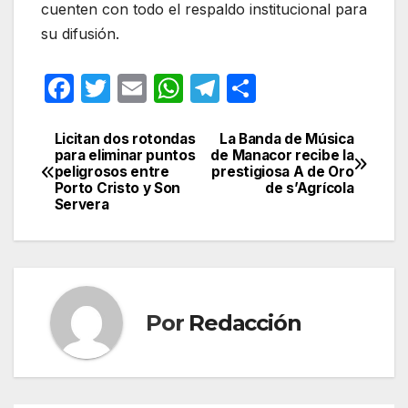
cuenten con todo el respaldo institucional para
su difusión.
F
T
E
W
T
C
a
w
m
h
el
o
c
itt
ail
at
e
m
Licitan dos rotondas
La Banda de Música
Navegación
para eliminar puntos
de Manacor recibe la
e
er
s
gr
p
peligrosos entre
prestigiosa A de Oro
de
Porto Cristo y Son
de s’Agrícola
b
A
a
ar
Servera
entradas
o
p
m
tir
o
p
k
Por
Redacción